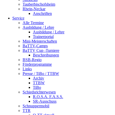
Tauberbischofsheim
Rhein-Neckar
Anschriften
Service
Alle Termine
Ausbildung / Lehre
Ausbildung / Lehre
Trainerportal
Mini-Meisterschaften
BaTTV-Camps
BaTTV Cup -Turniere
Beschreibungen
BSB-Regio
Förderprogramme
Links
Presse / TiBo / TTBW
Archiv
TTBW
TiBo
Schiedsrichterwesen
R.O.S.A. F.A.S.S.
SR-Ausschuss
Schnuppermobil
TTR