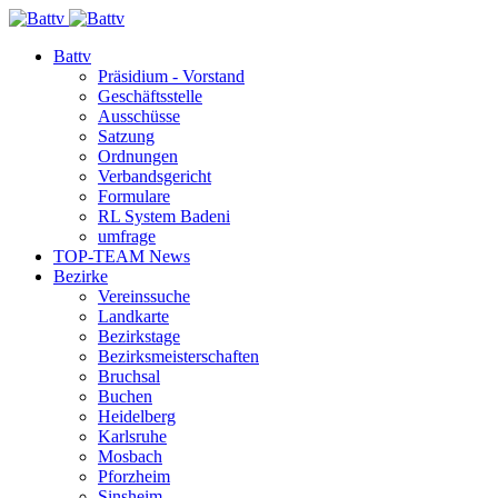
Battv
Präsidium - Vorstand
Geschäftsstelle
Ausschüsse
Satzung
Ordnungen
Verbandsgericht
Formulare
RL System Badeni
umfrage
TOP-TEAM News
Bezirke
Vereinssuche
Landkarte
Bezirkstage
Bezirksmeisterschaften
Bruchsal
Buchen
Heidelberg
Karlsruhe
Mosbach
Pforzheim
Sinsheim