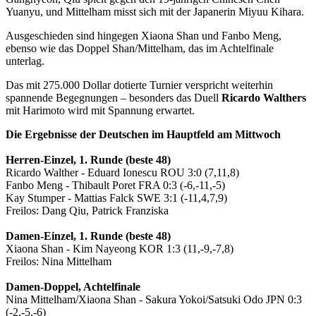
Yuanyu, und Mittelham misst sich mit der Japanerin Miyuu Kihara.
Ausgeschieden sind hingegen Xiaona Shan und Fanbo Meng,
ebenso wie das Doppel Shan/Mittelham, das im Achtelfinale
unterlag.
Das mit 275.000 Dollar dotierte Turnier verspricht weiterhin
spannende Begegnungen – besonders das Duell
Ricardo Walthers
mit Harimoto wird mit Spannung erwartet.
Die Ergebnisse der Deutschen im Hauptfeld am Mittwoch
Herren-Einzel, 1. Runde (beste 48)
Ricardo Walther - Eduard Ionescu ROU 3:0 (7,11,8)
Fanbo Meng - Thibault Poret FRA 0:3 (-6,-11,-5)
Kay Stumper - Mattias Falck SWE 3:1 (-11,4,7,9)
Freilos: Dang Qiu, Patrick Franziska
Damen-Einzel, 1. Runde (beste 48)
Xiaona Shan - Kim Nayeong KOR 1:3 (11,-9,-7,8)
Freilos: Nina Mittelham
Damen-Doppel, Achtelfinale
Nina Mittelham/Xiaona Shan - Sakura Yokoi/Satsuki Odo JPN 0:3
(-2,-5,-6)