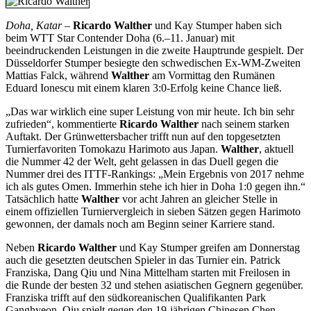
Doha, Katar
–
Ricardo Walther
und Kay Stumper haben sich
beim WTT Star Contender Doha (6.–11. Januar) mit
beeindruckenden Leistungen in die zweite Hauptrunde gespielt. Der
Düsseldorfer Stumper besiegte den schwedischen Ex-WM-Zweiten
Mattias Falck, während
Walther
am Vormittag den Rumänen
Eduard Ionescu mit einem klaren 3:0-Erfolg keine Chance ließ.
„Das war wirklich eine super Leistung von mir heute. Ich bin sehr
zufrieden“, kommentierte
Ricardo Walther
nach seinem starken
Auftakt. Der Grünwettersbacher trifft nun auf den topgesetzten
Turnierfavoriten Tomokazu Harimoto aus Japan.
Walther
, aktuell
die Nummer 42 der Welt, geht gelassen in das Duell gegen die
Nummer drei des ITTF-Rankings: „Mein Ergebnis von 2017 nehme
ich als gutes Omen. Immerhin stehe ich hier in Doha 1:0 gegen ihn.“
Tatsächlich hatte
Walther
vor acht Jahren an gleicher Stelle in
einem offiziellen Turniervergleich in sieben Sätzen gegen Harimoto
gewonnen, der damals noch am Beginn seiner Karriere stand.
Neben
Ricardo Walther
und Kay Stumper greifen am Donnerstag
auch die gesetzten deutschen Spieler in das Turnier ein. Patrick
Franziska, Dang Qiu und Nina Mittelham starten mit Freilosen in
die Runde der besten 32 und stehen asiatischen Gegnern gegenüber.
Franziska trifft auf den südkoreanischen Qualifikanten Park
Ganghyeon, Qiu spielt gegen den 19-jährigen Chinesen Chen