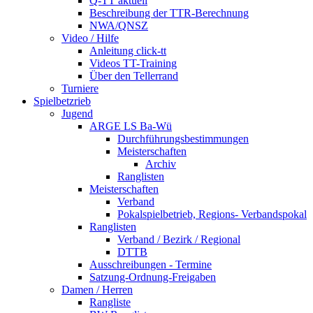
Q-TT aktuell
Beschreibung der TTR-Berechnung
NWA/QNSZ
Video / Hilfe
Anleitung click-tt
Videos TT-Training
Über den Tellerrand
Turniere
Spielbetzrieb
Jugend
ARGE LS Ba-Wü
Durchführungsbestimmungen
Meisterschaften
Archiv
Ranglisten
Meisterschaften
Verband
Pokalspielbetrieb, Regions- Verbandspokal
Ranglisten
Verband / Bezirk / Regional
DTTB
Ausschreibungen - Termine
Satzung-Ordnung-Freigaben
Damen / Herren
Rangliste