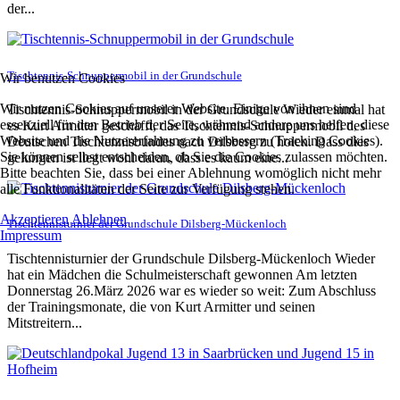
der...
Tischtennis-Schnuppermobil in der Grundschule
Wir benutzen Cookies
Wir nutzen Cookies auf unserer Website. Einige von ihnen sind
Tischtennis-Schnuppermobil in der Grundschule Wieder einmal hat
essenziell für den Betrieb der Seite, während andere uns helfen, diese
es Kurt Armitter geschafft, das Tischtennis-Schnuppermobil des
Website und die Nutzererfahrung zu verbessern (Tracking Cookies).
Deutschen Tischtennisbundes nach Dilsberg zu holen. Dass dies
Sie können selbst entscheiden, ob Sie die Cookies zulassen möchten.
gelungen ist liegt wohl daran, dass es kaum eine...
Bitte beachten Sie, dass bei einer Ablehnung womöglich nicht mehr
alle Funktionalitäten der Seite zur Verfügung stehen.
Akzeptieren
Ablehnen
Tischtennisturnier der Grundschule Dilsberg-Mückenloch
Impressum
Tischtennisturnier der Grundschule Dilsberg-Mückenloch Wieder
hat ein Mädchen die Schulmeisterschaft gewonnen Am letzten
Donnerstag 26.März 2026 war es wieder so weit: Zum Abschluss
der Trainingsmonate, die von Kurt Armitter und seinen
Mitstreitern...