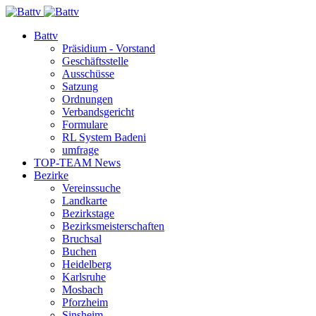
Battv
Präsidium - Vorstand
Geschäftsstelle
Ausschüsse
Satzung
Ordnungen
Verbandsgericht
Formulare
RL System Badeni
umfrage
TOP-TEAM News
Bezirke
Vereinssuche
Landkarte
Bezirkstage
Bezirksmeisterschaften
Bruchsal
Buchen
Heidelberg
Karlsruhe
Mosbach
Pforzheim
Sinsheim