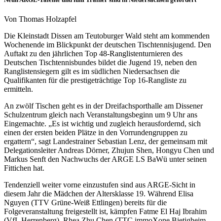
Von Thomas Holzapfel
Die Kleinstadt Dissen am Teutoburger Wald steht am kommenden
Wochenende im Blickpunkt der deutschen Tischtennisjugend. Den
Auftakt zu den jährlichen Top 48-Ranglistenturnieren des
Deutschen Tischtennisbundes bildet die Jugend 19, neben den
Ranglistensiegern gilt es im südlichen Niedersachsen die
Qualifikanten für die prestigeträchtige Top 16-Rangliste zu
ermitteln.
An zwölf Tischen geht es in der Dreifachsporthalle am Dissener
Schulzentrum gleich nach Veranstaltungsbeginn um 9 Uhr ans
Eingemachte. „Es ist wichtig und zugleich herausfordernd, sich
einen der ersten beiden Plätze in den Vorrundengruppen zu
ergattern“, sagt Landestrainer Sebastian Lenz, der gemeinsam mit
Delegationsleiter Andreas Dörner, Zhujun Shen, Hongyu Chen und
Markus Senft den Nachwuchs der ARGE LS BaWü unter seinen
Fittichen hat.
Tendenziell weiter vorne einzustufen sind aus ARGE-Sicht in
diesem Jahr die Mädchen der Altersklasse 19. Während Elisa
Nguyen (TTV Grüne-Weiß Ettlingen) bereits für die
Folgeveranstaltung freigestellt ist, kämpfen Fatme El Haj Ibrahim
(VfL Herrenberg), Rhea Zhu Chen (TTC immoXone Bietigheim-