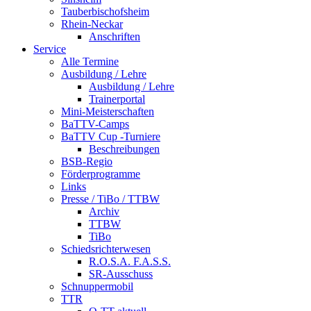
Tauberbischofsheim
Rhein-Neckar
Anschriften
Service
Alle Termine
Ausbildung / Lehre
Ausbildung / Lehre
Trainerportal
Mini-Meisterschaften
BaTTV-Camps
BaTTV Cup -Turniere
Beschreibungen
BSB-Regio
Förderprogramme
Links
Presse / TiBo / TTBW
Archiv
TTBW
TiBo
Schiedsrichterwesen
R.O.S.A. F.A.S.S.
SR-Ausschuss
Schnuppermobil
TTR