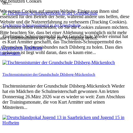
Wir benutzen Cookies
der...
Wir nutzen Cookies auf unserer Website. Einige von ihnen sind
essenziell für den Betrieb der Seite, während andere uns helfen, diese
Website und die Nutzererfahrung zu verbessern (Tracking Cookies).
Tischtennis-Schnuppermobil in der Grundschule
Sie können selbst entscheiden, ob Sie die Cookies zulassen möchten.
Bitte beachten Sie, dass bei einer Ablehnung womöglich nicht mehr
Tischtennis-Schnuppermobil in der Grundschule Wieder einmal hat
alle Funktionalitäten der Seite zur Verfügung stehen.
es Kurt Armitter geschafft, das Tischtennis-Schnuppermobil des
Deutschen Tischtennisbundes nach Dilsberg zu holen. Dass dies
Akzeptieren
Ablehnen
gelungen ist liegt wohl daran, dass es kaum eine...
Impressum
Tischtennisturnier der Grundschule Dilsberg-Mückenloch
Tischtennisturnier der Grundschule Dilsberg-Mückenloch Wieder
hat ein Mädchen die Schulmeisterschaft gewonnen Am letzten
Donnerstag 26.März 2026 war es wieder so weit: Zum Abschluss
der Trainingsmonate, die von Kurt Armitter und seinen
Mitstreitern...