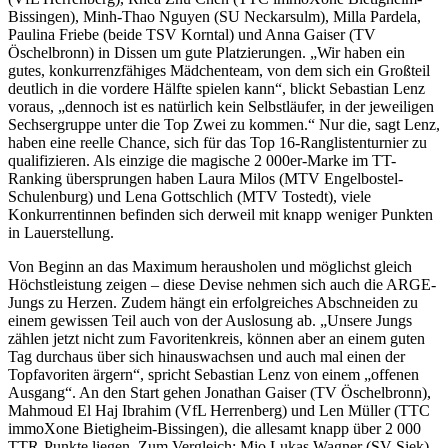
Bissingen), Minh-Thao Nguyen (SU Neckarsulm), Milla Pardela,
Paulina Friebe (beide TSV Korntal) und Anna Gaiser (TV
Öschelbronn) in Dissen um gute Platzierungen. „Wir haben ein
gutes, konkurrenzfähiges Mädchenteam, von dem sich ein Großteil
deutlich in die vordere Hälfte spielen kann“, blickt Sebastian Lenz
voraus, „dennoch ist es natürlich kein Selbstläufer, in der jeweiligen
Sechsergruppe unter die Top Zwei zu kommen.“ Nur die, sagt Lenz,
haben eine reelle Chance, sich für das Top 16-Ranglistenturnier zu
qualifizieren. Als einzige die magische 2 000er-Marke im TT-
Ranking übersprungen haben Laura Milos (MTV Engelbostel-
Schulenburg) und Lena Gottschlich (MTV Tostedt), viele
Konkurrentinnen befinden sich derweil mit knapp weniger Punkten
in Lauerstellung.
Von Beginn an das Maximum herausholen und möglichst gleich
Höchstleistung zeigen – diese Devise nehmen sich auch die ARGE-
Jungs zu Herzen. Zudem hängt ein erfolgreiches Abschneiden zu
einem gewissen Teil auch von der Auslosung ab. „Unsere Jungs
zählen jetzt nicht zum Favoritenkreis, können aber an einem guten
Tag durchaus über sich hinauswachsen und auch mal einen der
Topfavoriten ärgern“, spricht Sebastian Lenz von einem „offenen
Ausgang“. An den Start gehen Jonathan Gaiser (TV Öschelbronn),
Mahmoud El Haj Ibrahim (VfL Herrenberg) und Len Müller (TTC
immoXone Bietigheim-Bissingen), die allesamt knapp über 2 000
TTR-Punkte liegen. Zum Vergleich: Mio Lukas Wagner (SV Siek)