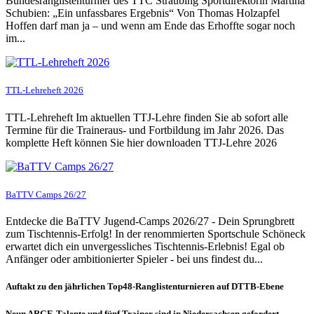
Bundesranglistenturnier des TTC Straubing Sportdirektorin Martina
Schubien: „Ein unfassbares Ergebnis“ Von Thomas Holzapfel
Hoffen darf man ja – und wenn am Ende das Erhoffte sogar noch
im...
TTL-Lehreheft 2026
TTL-Lehreheft Im aktuellen TTJ-Lehre finden Sie ab sofort alle
Termine für die Traineraus- und Fortbildung im Jahr 2026. Das
komplette Heft können Sie hier downloaden TTJ-Lehre 2026
BaTTV Camps 26/27
Entdecke die BaTTV Jugend-Camps 2026/27 - Dein Sprungbrett
zum Tischtennis-Erfolg! In der renommierten Sportschule Schöneck
erwartet dich ein unvergessliches Tischtennis-Erlebnis! Egal ob
Anfänger oder ambitionierter Spieler - bei uns findest du...
Auftakt zu den jährlichen Top48-Ranglistenturnieren auf DTTB-Ebene
Neun ARGE-Talente und fünf Trainer sind in Niedersachsen gefordert