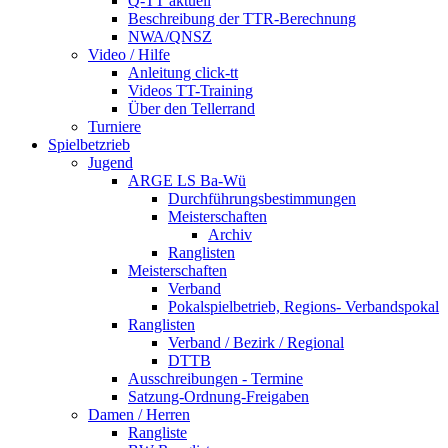
Q-TT aktuell
Beschreibung der TTR-Berechnung
NWA/QNSZ
Video / Hilfe
Anleitung click-tt
Videos TT-Training
Über den Tellerrand
Turniere
Spielbetzrieb
Jugend
ARGE LS Ba-Wü
Durchführungsbestimmungen
Meisterschaften
Archiv
Ranglisten
Meisterschaften
Verband
Pokalspielbetrieb, Regions- Verbandspokal
Ranglisten
Verband / Bezirk / Regional
DTTB
Ausschreibungen - Termine
Satzung-Ordnung-Freigaben
Damen / Herren
Rangliste