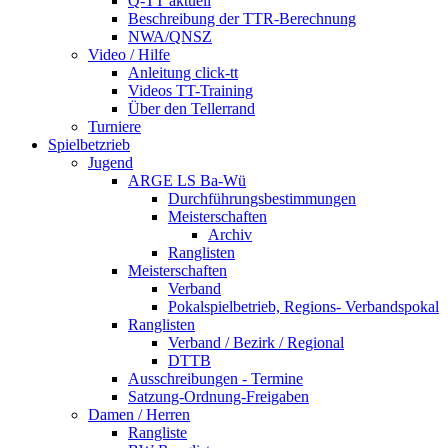
Q-TT aktuell
Beschreibung der TTR-Berechnung
NWA/QNSZ
Video / Hilfe
Anleitung click-tt
Videos TT-Training
Über den Tellerrand
Turniere
Spielbetzrieb
Jugend
ARGE LS Ba-Wü
Durchführungsbestimmungen
Meisterschaften
Archiv
Ranglisten
Meisterschaften
Verband
Pokalspielbetrieb, Regions- Verbandspokal
Ranglisten
Verband / Bezirk / Regional
DTTB
Ausschreibungen - Termine
Satzung-Ordnung-Freigaben
Damen / Herren
Rangliste