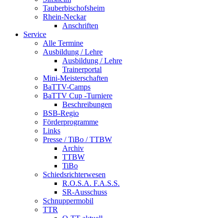
Tauberbischofsheim
Rhein-Neckar
Anschriften
Service
Alle Termine
Ausbildung / Lehre
Ausbildung / Lehre
Trainerportal
Mini-Meisterschaften
BaTTV-Camps
BaTTV Cup -Turniere
Beschreibungen
BSB-Regio
Förderprogramme
Links
Presse / TiBo / TTBW
Archiv
TTBW
TiBo
Schiedsrichterwesen
R.O.S.A. F.A.S.S.
SR-Ausschuss
Schnuppermobil
TTR