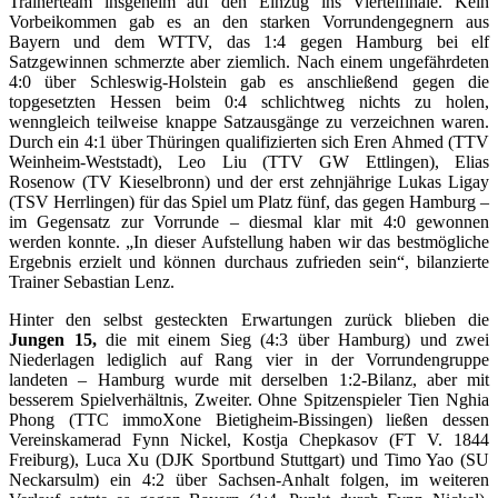
Trainerteam insgeheim auf den Einzug ins Viertelfinale. Kein
Vorbeikommen gab es an den starken Vorrundengegnern aus
Bayern und dem WTTV, das 1:4 gegen Hamburg bei elf
Satzgewinnen schmerzte aber ziemlich. Nach einem ungefährdeten
4:0 über Schleswig-Holstein gab es anschließend gegen die
topgesetzten Hessen beim 0:4 schlichtweg nichts zu holen,
wenngleich teilweise knappe Satzausgänge zu verzeichnen waren.
Durch ein 4:1 über Thüringen qualifizierten sich Eren Ahmed (TTV
Weinheim-Weststadt), Leo Liu (TTV GW Ettlingen), Elias
Rosenow (TV Kieselbronn) und der erst zehnjährige Lukas Ligay
(TSV Herrlingen) für das Spiel um Platz fünf, das gegen Hamburg –
im Gegensatz zur Vorrunde – diesmal klar mit 4:0 gewonnen
werden konnte. „In dieser Aufstellung haben wir das bestmögliche
Ergebnis erzielt und können durchaus zufrieden sein“, bilanzierte
Trainer Sebastian Lenz.
Hinter den selbst gesteckten Erwartungen zurück blieben die
Jungen 15,
die mit einem Sieg (4:3 über Hamburg) und zwei
Niederlagen lediglich auf Rang vier in der Vorrundengruppe
landeten – Hamburg wurde mit derselben 1:2-Bilanz, aber mit
besserem Spielverhältnis, Zweiter. Ohne Spitzenspieler Tien Nghia
Phong (TTC immoXone Bietigheim-Bissingen) ließen dessen
Vereinskamerad Fynn Nickel, Kostja Chepkasov (FT V. 1844
Freiburg), Luca Xu (DJK Sportbund Stuttgart) und Timo Yao (SU
Neckarsulm) ein 4:2 über Sachsen-Anhalt folgen, im weiteren