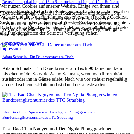
Deutschlandpokal Jugend 13 in Saarbrücken und Jugend 15 in Hofheim
Wir nutzen Cookies auf unserer Website. Einige von ihnen sind
essenziell für den Betrieb der Seite, während andere uns helfen, diese
Deutschlandpokal Jugend 13 in Saarbrücken und Jugend 15 in
Website und die Nutzererfahrung zu verbessern (Tracking Cookies).
Hofheim Nur ein einziger Punkt fehlte zu Platz zwei in der
Sie können selbst entscheiden, ob Sie die Cookies zulassen möchten.
Gesamtwertung Thomas Holzapfel, 13.04.2026 Foto (Predrag
Bitte beachten Sie, dass bei einer Ablehnung womöglich nicht mehr
Poznic): Das Mädchen 15-Team auf dem Siegertreppchen ganz
alle Funktionalitäten der Seite zur Verfügung stehen.
oben mit von...
Akzeptieren
Ablehnen
Impressum
Adam Schmalz - Ein Dauerbrenner am Tisch
Adam Schmalz - Ein Dauerbrenner am Tisch 90 Jahre und kein
bisschen müde. So wirkt Adam Schmalz, wenn man ihm zuhört,
zusieht oder ihn in Gänze erlebt. Nach wie vor steht er regelmäßig
an der Tischtennis-Platte und ist damit der älteste aktive...
Elisa Bao Chau Nguyen und Tien Nghia Phong gewinnen
Bundesranglistenturnier des TTC Straubing
Elisa Bao Chau Nguyen und Tien Nghia Phong gewinnen