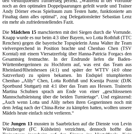
den vielumjubelten Turniersieg perfekt. „Während in der Vorrunde
noch an den optimalen Doppelpaarungen gefeilt wurde und Trainer
Andy Dörner etwas Spielraum zum Testen hatte, funktionierte am
Finaltag dann alles optimal“, zog Delegationsleiter Sebastian Lenz
ein mehr als zufriedenstellendes Fazit.
Die
Mädchen 15
marschierten mit drei Siegen durch die Vorrunde.
Knapp wurde es nur beim 4:3 über Bayern, wo Lotta Rothfuß (TTC
Renchen) gegen die bayerische Topspielerin Anna Walter ihr Team
vielversprechend in Position brachte und Chenhao Chen (TSV
Korntal) mit einem Viersatzerfolg über Hanna-Patricia Forgacs den
Gesamtsieg festmachte. In der Endrunde liefen die Baden-
Württembergerinnen zu Hochform auf, was erst das Team aus
Rheinland/Rheinhessen (4:1) und später der WTTV (4:0 ohne
Satzverlust) zu spüren bekamen. Im Endspiel triumphierten
Chenhao „Alily“ Chen, Lotta Rothfuß und Ksenija Poznic (DJK
Sportbund Stuttgart) mit 4:1 über das Team aus Hessen. Trainerin
Martina Schubien sprach am Ende von einer „geschlossenen
Mannschaftsleistung über die beiden Turniertage“. Und ergänzend:
„Auch wenn Lotta und Alily neben ihren Gegnerinnen noch mit
dem Jetlag nach der China-Reise zu kämpfen hatten, wollten unsere
Mädels heute einfach nicht verlieren.“
Die
Jungen 13
mussten in Saarbrücken auf die Dienste von Levin
Würzberger (FC Külsheim) verzichten, dennoch hoffte das