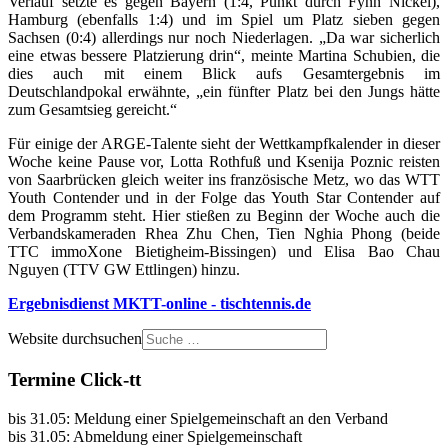
Verlauf setzte es gegen Bayern (1:4, Punkt durch Fynn Nickel),
Hamburg (ebenfalls 1:4) und im Spiel um Platz sieben gegen
Sachsen (0:4) allerdings nur noch Niederlagen. „Da war sicherlich
eine etwas bessere Platzierung drin“, meinte Martina Schubien, die
dies auch mit einem Blick aufs Gesamtergebnis im
Deutschlandpokal erwähnte, „ein fünfter Platz bei den Jungs hätte
zum Gesamtsieg gereicht.“
Für einige der ARGE-Talente sieht der Wettkampfkalender in dieser
Woche keine Pause vor, Lotta Rothfuß und Ksenija Poznic reisten
von Saarbrücken gleich weiter ins französische Metz, wo das WTT
Youth Contender und in der Folge das Youth Star Contender auf
dem Programm steht. Hier stießen zu Beginn der Woche auch die
Verbandskameraden Rhea Zhu Chen, Tien Nghia Phong (beide
TTC immoXone Bietigheim-Bissingen) und Elisa Bao Chau
Nguyen (TTV GW Ettlingen) hinzu.
Ergebnisdienst MKTT-online - tischtennis.de
Website durchsuchen
Termine Click-tt
bis 31.05: Meldung einer Spielgemeinschaft an den Verband
bis 31.05: Abmeldung einer Spielgemeinschaft