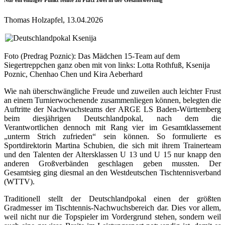
Nur ein einziger Punkt fehlte zu Platz zwei in der Gesamtwertung
Thomas Holzapfel, 13.04.2026
Foto (Predrag Poznic): Das Mädchen 15-Team auf dem
Siegertreppchen ganz oben mit von links: Lotta Rothfuß, Ksenija
Poznic, Chenhao Chen und Kira Aeberhard
Wie nah überschwängliche Freude und zuweilen auch leichter Frust
an einem Turnierwochenende zusammenliegen können, belegten die
Auftritte der Nachwuchsteams der ARGE LS Baden-Württemberg
beim diesjährigen Deutschlandpokal, nach dem die
Verantwortlichen dennoch mit Rang vier im Gesamtklassement
„unterm Strich zufrieden“ sein können. So formulierte es
Sportdirektorin Martina Schubien, die sich mit ihrem Trainerteam
und den Talenten der Altersklassen U 13 und U 15 nur knapp den
anderen Großverbänden geschlagen geben mussten. Der
Gesamtsieg ging diesmal an den Westdeutschen Tischtennisverband
(WTTV).
Traditionell stellt der Deutschlandpokal einen der größten
Gradmesser im Tischtennis-Nachwuchsbereich dar. Dies vor allem,
weil nicht nur die Topspieler im Vordergrund stehen, sondern weil