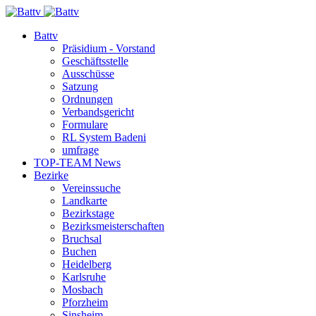
Battv
Präsidium - Vorstand
Geschäftsstelle
Ausschüsse
Satzung
Ordnungen
Verbandsgericht
Formulare
RL System Badeni
umfrage
TOP-TEAM News
Bezirke
Vereinssuche
Landkarte
Bezirkstage
Bezirksmeisterschaften
Bruchsal
Buchen
Heidelberg
Karlsruhe
Mosbach
Pforzheim
Sinsheim