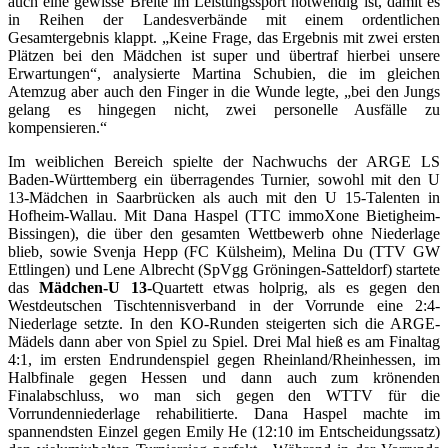
auch eine gewisse Breite im Leistungssport notwendig ist, damit es
in Reihen der Landesverbände mit einem ordentlichen
Gesamtergebnis klappt. „Keine Frage, das Ergebnis mit zwei ersten
Plätzen bei den Mädchen ist super und übertraf hierbei unsere
Erwartungen“, analysierte Martina Schubien, die im gleichen
Atemzug aber auch den Finger in die Wunde legte, „bei den Jungs
gelang es hingegen nicht, zwei personelle Ausfälle zu
kompensieren.“
Im weiblichen Bereich spielte der Nachwuchs der ARGE LS
Baden-Württemberg ein überragendes Turnier, sowohl mit den U
13-Mädchen in Saarbrücken als auch mit den U 15-Talenten in
Hofheim-Wallau. Mit Dana Haspel (TTC immoXone Bietigheim-
Bissingen), die über den gesamten Wettbewerb ohne Niederlage
blieb, sowie Svenja Hepp (FC Külsheim), Melina Du (TTV GW
Ettlingen) und Lene Albrecht (SpVgg Gröningen-Satteldorf) startete
das
Mädchen-U 13-
Quartett etwas holprig, als es gegen den
Westdeutschen Tischtennisverband in der Vorrunde eine 2:4-
Niederlage setzte. In den KO-Runden steigerten sich die ARGE-
Mädels dann aber von Spiel zu Spiel. Drei Mal hieß es am Finaltag
4:1, im ersten Endrundenspiel gegen Rheinland/Rheinhessen, im
Halbfinale gegen Hessen und dann auch zum krönenden
Finalabschluss, wo man sich gegen den WTTV für die
Vorrundenniederlage rehabilitierte. Dana Haspel machte im
spannendsten Einzel gegen Emily He (12:10 im Entscheidungssatz)