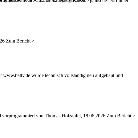
er größte Verband – manchmal eher das kleine gallische Dorf unter
026 Zum Bericht >
er www.battv.de wurde technisch vollständig neu aufgebaut und
nd vorprogrammiert von Thomas Holzapfel, 18.06.2026 Zum Bericht >