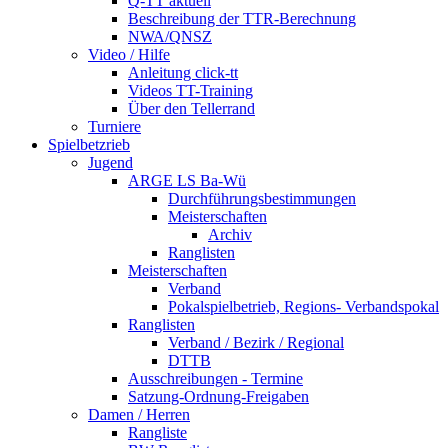
Q-TT aktuell
Beschreibung der TTR-Berechnung
NWA/QNSZ
Video / Hilfe
Anleitung click-tt
Videos TT-Training
Über den Tellerrand
Turniere
Spielbetzrieb
Jugend
ARGE LS Ba-Wü
Durchführungsbestimmungen
Meisterschaften
Archiv
Ranglisten
Meisterschaften
Verband
Pokalspielbetrieb, Regions- Verbandspokal
Ranglisten
Verband / Bezirk / Regional
DTTB
Ausschreibungen - Termine
Satzung-Ordnung-Freigaben
Damen / Herren
Rangliste