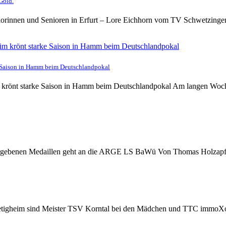
Gold.
iorinnen und Senioren in Erfurt – Lore Eichhorn vom TV Schwetzingen
e Saison in Hamm beim Deutschlandpokal
 krönt starke Saison in Hamm beim Deutschlandpokal Am langen Woche
 vergebenen Medaillen geht an die ARGE LS BaWü Von Thomas Holzapf
etigheim sind Meister TSV Korntal bei den Mädchen und TTC immoXone