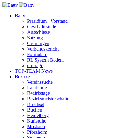
Battv
Präsidium - Vorstand
Geschäftsstelle
Ausschüsse
Satzung
Ordnungen
Verbandsgericht
Formulare
RL System Badeni
umfrage
TOP-TEAM News
Bezirke
Vereinssuche
Landkarte
Bezirkstage
Bezirksmeisterschaften
Bruchsal
Buchen
Heidelberg
Karlsruhe
Mosbach
Pforzheim
Sinsheim