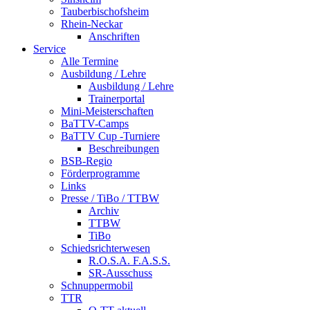
Tauberbischofsheim
Rhein-Neckar
Anschriften
Service
Alle Termine
Ausbildung / Lehre
Ausbildung / Lehre
Trainerportal
Mini-Meisterschaften
BaTTV-Camps
BaTTV Cup -Turniere
Beschreibungen
BSB-Regio
Förderprogramme
Links
Presse / TiBo / TTBW
Archiv
TTBW
TiBo
Schiedsrichterwesen
R.O.S.A. F.A.S.S.
SR-Ausschuss
Schnuppermobil
TTR