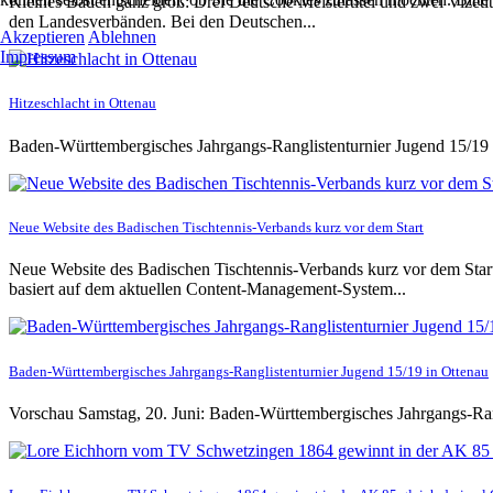
Kleines Baden ganz groß: Drei Deutsche Meistertitel und zwei Vizetit
den Landesverbänden. Bei den Deutschen...
Akzeptieren
Ablehnen
Impressum
Hitzeschlacht in Ottenau
Baden-Württembergisches Jahrgangs-Ranglistenturnier Jugend 15/19 
Neue Website des Badischen Tischtennis-Verbands kurz vor dem Start
Neue Website des Badischen Tischtennis-Verbands kurz vor dem Start 
basiert auf dem aktuellen Content-Management-System...
Baden-Württembergisches Jahrgangs-Ranglistenturnier Jugend 15/19 in Ottenau
Vorschau Samstag, 20. Juni: Baden-Württembergisches Jahrgangs-Ra