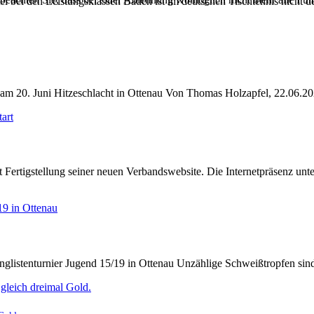
el bei den Leistungsklassen Baden ist im deutschen Tischtennis nicht d
am 20. Juni Hitzeschlacht in Ottenau Von Thomas Holzapfel, 22.06.2
Fertigstellung seiner neuen Verbandswebsite. Die Internetpräsenz unt
nglistenturnier Jugend 15/19 in Ottenau Unzählige Schweißtropfen si