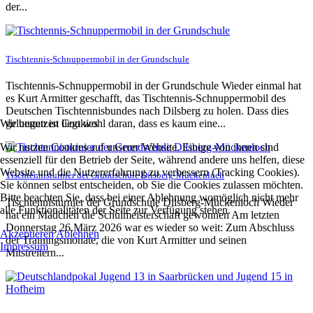
der...
Tischtennis-Schnuppermobil in der Grundschule
Tischtennis-Schnuppermobil in der Grundschule Wieder einmal hat
es Kurt Armitter geschafft, das Tischtennis-Schnuppermobil des
Deutschen Tischtennisbundes nach Dilsberg zu holen. Dass dies
Wir benutzen Cookies
gelungen ist liegt wohl daran, dass es kaum eine...
Wir nutzen Cookies auf unserer Website. Einige von ihnen sind
essenziell für den Betrieb der Seite, während andere uns helfen, diese
Website und die Nutzererfahrung zu verbessern (Tracking Cookies).
Tischtennisturnier der Grundschule Dilsberg-Mückenloch
Sie können selbst entscheiden, ob Sie die Cookies zulassen möchten.
Bitte beachten Sie, dass bei einer Ablehnung womöglich nicht mehr
Tischtennisturnier der Grundschule Dilsberg-Mückenloch Wieder
alle Funktionalitäten der Seite zur Verfügung stehen.
hat ein Mädchen die Schulmeisterschaft gewonnen Am letzten
Donnerstag 26.März 2026 war es wieder so weit: Zum Abschluss
Akzeptieren
Ablehnen
der Trainingsmonate, die von Kurt Armitter und seinen
Impressum
Mitstreitern...