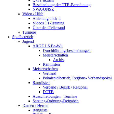
Q-TT aktuell
Beschreibung der TTR-Berechnung
NWA/QNSZ
Video / Hilfe
Anleitung click-tt
Videos TT-Training
Über den Tellerrand
Turniere
Spielbetzrieb
Jugend
ARGE LS Ba-Wü
Durchführungsbestimmungen
Meisterschaften
Archiv
Ranglisten
Meisterschaften
Verband
Pokalspielbetrieb, Regions- Verbandspokal
Ranglisten
Verband / Bezirk / Regional
DTTB
Ausschreibungen - Termine
Satzung-Ordnung-Freigaben
Damen / Herren
Rangliste