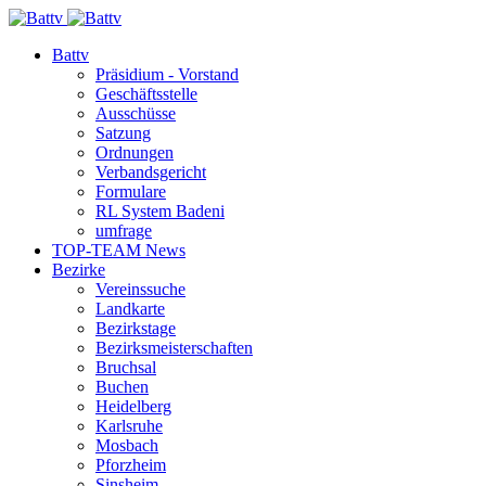
Battv
Präsidium - Vorstand
Geschäftsstelle
Ausschüsse
Satzung
Ordnungen
Verbandsgericht
Formulare
RL System Badeni
umfrage
TOP-TEAM News
Bezirke
Vereinssuche
Landkarte
Bezirkstage
Bezirksmeisterschaften
Bruchsal
Buchen
Heidelberg
Karlsruhe
Mosbach
Pforzheim
Sinsheim