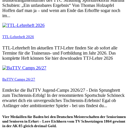
Bundesranglistenturnier des TTC Straubing Sportdirektorin Martina
Schubien: „Ein unfassbares Ergebnis“ Von Thomas Holzapfel
Hoffen darf man ja – und wenn am Ende das Erhoffte sogar noch
im...
TTL-Lehreheft 2026
TTL-Lehreheft Im aktuellen TTJ-Lehre finden Sie ab sofort alle
Termine für die Traineraus- und Fortbildung im Jahr 2026. Das
komplette Heft können Sie hier downloaden TTJ-Lehre 2026
BaTTV Camps 26/27
Entdecke die BaTTV Jugend-Camps 2026/27 - Dein Sprungbrett
zum Tischtennis-Erfolg! In der renommierten Sportschule Schöneck
erwartet dich ein unvergessliches Tischtennis-Erlebnis! Egal ob
Anfänger oder ambitionierter Spieler - bei uns findest du...
Vier Medaillen für Baden bei den Deutschen Meisterschaften der Seniorinnen
und Senioren in Erfurt – Lore Eichhorn vom TV Schwetzingen 1864 gewinnt
in der AK 85 gleich dreimal Gold.