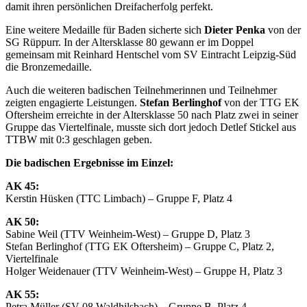
damit ihren persönlichen Dreifacherfolg perfekt.
Eine weitere Medaille für Baden sicherte sich
Dieter Penka
von der
SG Rüppurr. In der Altersklasse 80 gewann er im Doppel
gemeinsam mit Reinhard Hentschel vom SV Eintracht Leipzig-Süd
die Bronzemedaille.
Auch die weiteren badischen Teilnehmerinnen und Teilnehmer
zeigten engagierte Leistungen.
Stefan Berlinghof
von der TTG EK
Oftersheim erreichte in der Altersklasse 50 nach Platz zwei in seiner
Gruppe das Viertelfinale, musste sich dort jedoch Detlef Stickel aus
TTBW mit 0:3 geschlagen geben.
Die badischen Ergebnisse im Einzel:
AK 45:
Kerstin Hüsken (TTC Limbach) – Gruppe F, Platz 4
AK 50:
Sabine Weil (TTV Weinheim-West) – Gruppe D, Platz 3
Stefan Berlinghof (TTG EK Oftersheim) – Gruppe C, Platz 2,
Viertelfinale
Holger Weidenauer (TTV Weinheim-West) – Gruppe H, Platz 3
AK 55:
Petra Müller (SV 08 Waldhilsbach) – Gruppe B, Platz 4