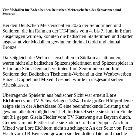
Vier Medaillen für Baden bei den Deutschen Meisterschaften der Seniorinnen und
Senioren
Bei den Deutschen Meisterschaften 2026 der Seniorinnen und
Senioren, die im Rahmen der TT-Finals vom 4. bis 7. Juni in Erfurt
ausgetragen wurden, konnten die badischen Starterinnen und Starter
insgesamt vier Medaillen gewinnen: dreimal Gold und einmal
Bronze.
Da zeitgleich die Weltmeisterschaften in Südkorea stattfanden,
waren nicht alle badischen Spitzenspielerinnen und Spitzenspieler in
Erfurt am Start. Dennoch vertraten fünf Seniorinnen und fünf
Senioren den Badischen Tischtennis-Verband in den Wettbewerben
Einzel, Doppel und Mixed. Gespielt wurde in insgesamt sieben
Altersklassen.
Überragende Spielerin aus badischer Sicht war erneut
Lore
Eichhorn
vom TV Schwetzingen 1864. Trotz großer Hüftprobleme
zeigte sie in der Altersklasse 85 eine beeindruckende Leistung und
gewann alle drei möglichen Titel. Im Einzel setzte sie sich im Finale
mit 3:1 gegen Gisela Fiedler vom TV Katzwang aus Bayern durch.
Gemeinsam mit Fiedler holte sie zudem Gold im Doppel. Auch im
Mixed war Lore Eichhorn nicht zu schlagen: An der Seite von Peter
Flach vom TB Beinstein gewann sie den dritten Titel und machte