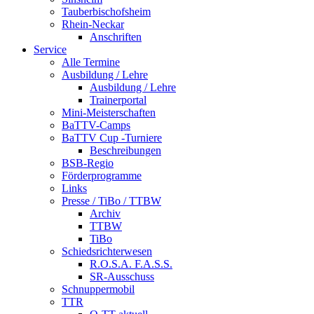
Tauberbischofsheim
Rhein-Neckar
Anschriften
Service
Alle Termine
Ausbildung / Lehre
Ausbildung / Lehre
Trainerportal
Mini-Meisterschaften
BaTTV-Camps
BaTTV Cup -Turniere
Beschreibungen
BSB-Regio
Förderprogramme
Links
Presse / TiBo / TTBW
Archiv
TTBW
TiBo
Schiedsrichterwesen
R.O.S.A. F.A.S.S.
SR-Ausschuss
Schnuppermobil
TTR