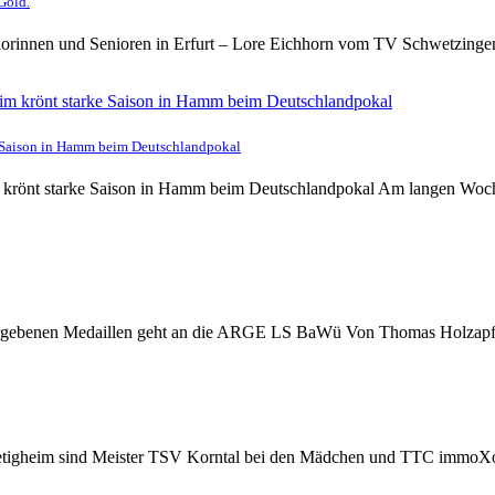
Gold.
iorinnen und Senioren in Erfurt – Lore Eichhorn vom TV Schwetzingen
e Saison in Hamm beim Deutschlandpokal
 krönt starke Saison in Hamm beim Deutschlandpokal Am langen Woche
 vergebenen Medaillen geht an die ARGE LS BaWü Von Thomas Holzapf
etigheim sind Meister TSV Korntal bei den Mädchen und TTC immoXone