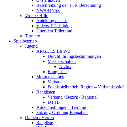
Q-TT aktuell
Beschreibung der TTR-Berechnung
NWA/QNSZ
Video / Hilfe
Anleitung click-tt
Videos TT-Training
Über den Tellerrand
Turniere
Spielbetzrieb
Jugend
ARGE LS Ba-Wü
Durchführungsbestimmungen
Meisterschaften
Archiv
Ranglisten
Meisterschaften
Verband
Pokalspielbetrieb, Regions- Verbandspokal
Ranglisten
Verband / Bezirk / Regional
DTTB
Ausschreibungen - Termine
Satzung-Ordnung-Freigaben
Damen / Herren
Rangliste