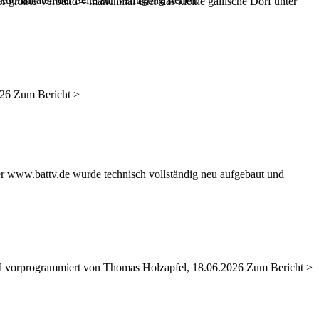
er größte Verband – manchmal eher das kleine gallische Dorf unter
026 Zum Bericht >
er www.battv.de wurde technisch vollständig neu aufgebaut und
nd vorprogrammiert von Thomas Holzapfel, 18.06.2026 Zum Bericht >