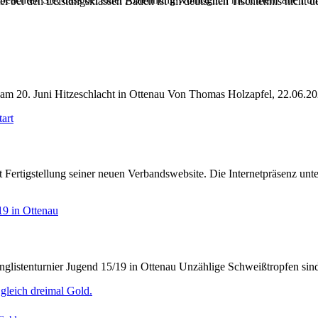
el bei den Leistungsklassen Baden ist im deutschen Tischtennis nicht d
am 20. Juni Hitzeschlacht in Ottenau Von Thomas Holzapfel, 22.06.2
Fertigstellung seiner neuen Verbandswebsite. Die Internetpräsenz unt
nglistenturnier Jugend 15/19 in Ottenau Unzählige Schweißtropfen si