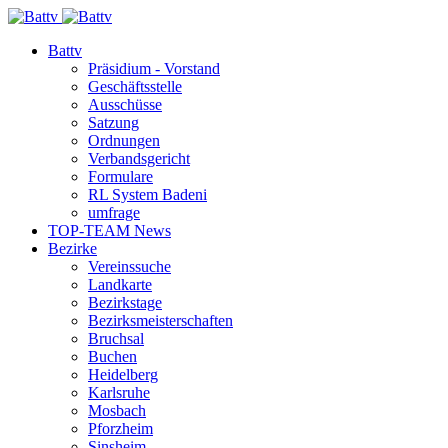
Battv
Präsidium - Vorstand
Geschäftsstelle
Ausschüsse
Satzung
Ordnungen
Verbandsgericht
Formulare
RL System Badeni
umfrage
TOP-TEAM News
Bezirke
Vereinssuche
Landkarte
Bezirkstage
Bezirksmeisterschaften
Bruchsal
Buchen
Heidelberg
Karlsruhe
Mosbach
Pforzheim
Sinsheim