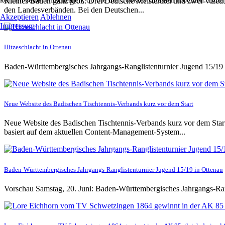
Kleines Baden ganz groß: Drei Deutsche Meistertitel und zwei Vizetit
den Landesverbänden. Bei den Deutschen...
Akzeptieren
Ablehnen
Impressum
Hitzeschlacht in Ottenau
Baden-Württembergisches Jahrgangs-Ranglistenturnier Jugend 15/19 
Neue Website des Badischen Tischtennis-Verbands kurz vor dem Start
Neue Website des Badischen Tischtennis-Verbands kurz vor dem Start 
basiert auf dem aktuellen Content-Management-System...
Baden-Württembergisches Jahrgangs-Ranglistenturnier Jugend 15/19 in Ottenau
Vorschau Samstag, 20. Juni: Baden-Württembergisches Jahrgangs-Ra