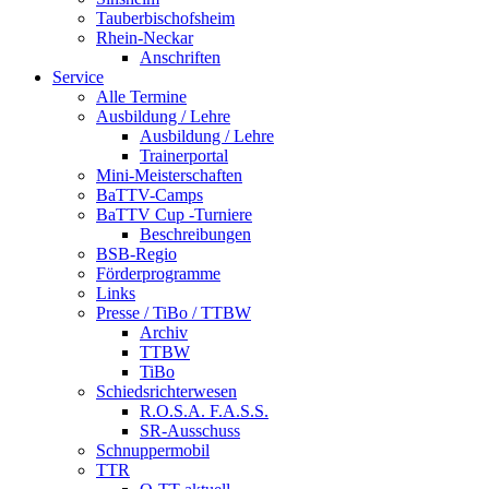
Tauberbischofsheim
Rhein-Neckar
Anschriften
Service
Alle Termine
Ausbildung / Lehre
Ausbildung / Lehre
Trainerportal
Mini-Meisterschaften
BaTTV-Camps
BaTTV Cup -Turniere
Beschreibungen
BSB-Regio
Förderprogramme
Links
Presse / TiBo / TTBW
Archiv
TTBW
TiBo
Schiedsrichterwesen
R.O.S.A. F.A.S.S.
SR-Ausschuss
Schnuppermobil
TTR