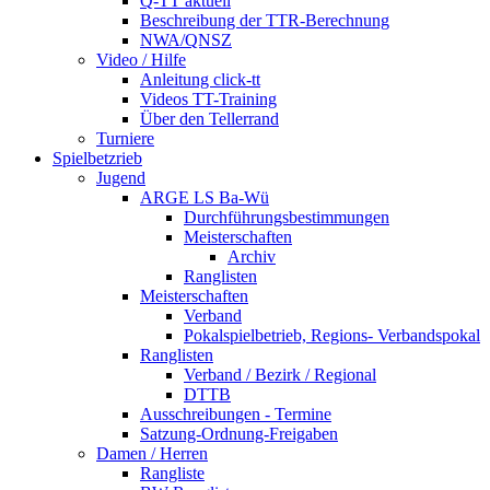
Q-TT aktuell
Beschreibung der TTR-Berechnung
NWA/QNSZ
Video / Hilfe
Anleitung click-tt
Videos TT-Training
Über den Tellerrand
Turniere
Spielbetzrieb
Jugend
ARGE LS Ba-Wü
Durchführungsbestimmungen
Meisterschaften
Archiv
Ranglisten
Meisterschaften
Verband
Pokalspielbetrieb, Regions- Verbandspokal
Ranglisten
Verband / Bezirk / Regional
DTTB
Ausschreibungen - Termine
Satzung-Ordnung-Freigaben
Damen / Herren
Rangliste