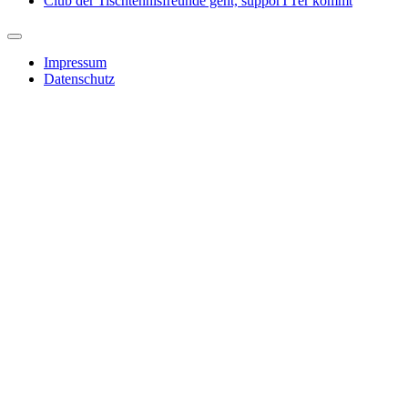
Club der Tischtennisfreunde geht, supporTTer kommt
Impressum
Datenschutz