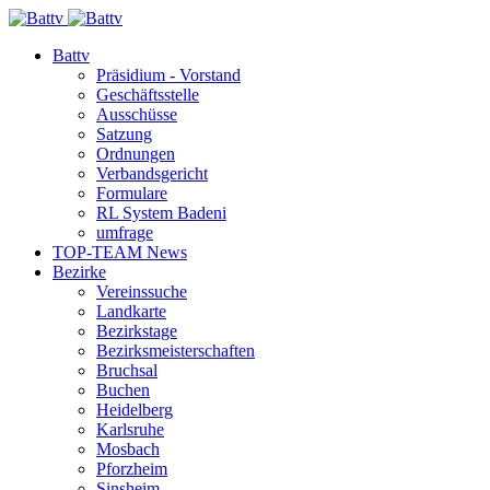
Battv
Präsidium - Vorstand
Geschäftsstelle
Ausschüsse
Satzung
Ordnungen
Verbandsgericht
Formulare
RL System Badeni
umfrage
TOP-TEAM News
Bezirke
Vereinssuche
Landkarte
Bezirkstage
Bezirksmeisterschaften
Bruchsal
Buchen
Heidelberg
Karlsruhe
Mosbach
Pforzheim
Sinsheim