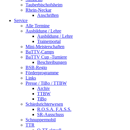
Tauberbischofsheim
Rhein-Neckar
Anschriften
Service
Alle Termine
Ausbildung / Lehre
Ausbildung / Lehre
Trainerportal
Mini-Meisterschaften
BaTTV-Camps
BaTTV Cup -Turniere
Beschreibungen
BSB-Regio
Förderprogramme
Links
Presse / TiBo / TTBW
Archiv
TTBW
TiBo
Schiedsrichterwesen
R.O.S.A. F.A.S.S.
SR-Ausschuss
Schnuppermobil
TTR