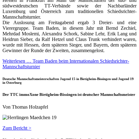
Hessen in Frankfurt am Main die Mannschaften der süd- und
südwestdeutschen TT-Verbände sowie der Nachbarländer
Luxemburg und Österreich zum traditionellen Schiedsrichter-
Mannschaftsturnier.
Die Auslosung am Freitagabend ergab 3 Dreier- und eine
Vierergruppe. Team Baden, in diesem Jahr mit Bernd Zechiel,
Mehrdad Moslemi, Alexandra Schork, Sabine Lehr, Erik Lang und
Heidrun Sieber, da Ralf Hetzel und Claus Trunk verhindert waren,
wurde mit Hessen, dem späteren Sieger, und Bayern, dem späteren
Gewinner der Runde der Zweiten, zusammengelost.
Weiterlesen … Team Baden beim Internationalen Schiedsrichter-
Mannschaftsturnier
Deutsche Mannschaftsmeisterschaften Jugend 15 in Bietigheim-Bissingen und Jugend 19
in Osterburg
Der TTC immoXone Bietigheim-Bissingen ist deutscher Mannschaftsmeister
Von Thomas Holzapfel
Zum Bericht >