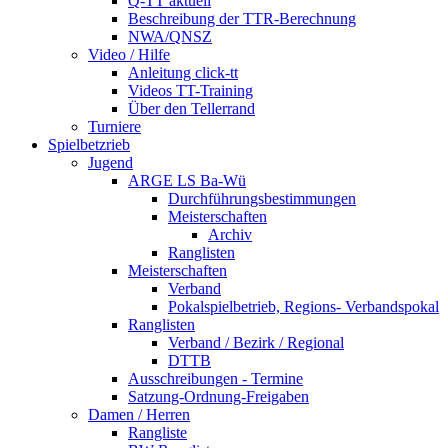
Q-TT aktuell
Beschreibung der TTR-Berechnung
NWA/QNSZ
Video / Hilfe
Anleitung click-tt
Videos TT-Training
Über den Tellerrand
Turniere
Spielbetzrieb
Jugend
ARGE LS Ba-Wü
Durchführungsbestimmungen
Meisterschaften
Archiv
Ranglisten
Meisterschaften
Verband
Pokalspielbetrieb, Regions- Verbandspokal
Ranglisten
Verband / Bezirk / Regional
DTTB
Ausschreibungen - Termine
Satzung-Ordnung-Freigaben
Damen / Herren
Rangliste