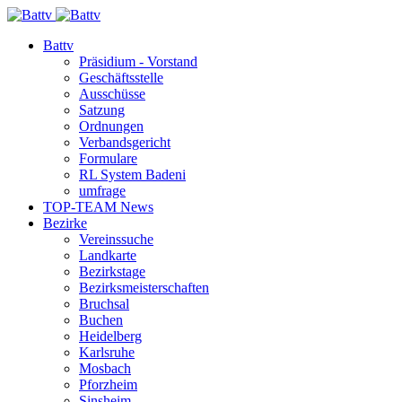
Battv
Präsidium - Vorstand
Geschäftsstelle
Ausschüsse
Satzung
Ordnungen
Verbandsgericht
Formulare
RL System Badeni
umfrage
TOP-TEAM News
Bezirke
Vereinssuche
Landkarte
Bezirkstage
Bezirksmeisterschaften
Bruchsal
Buchen
Heidelberg
Karlsruhe
Mosbach
Pforzheim
Sinsheim