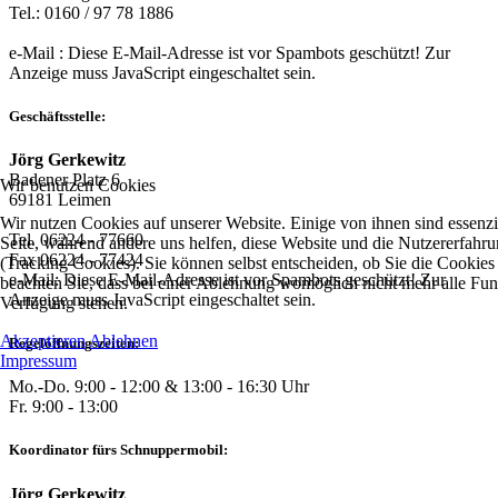
Tel.: 0160 / 97 78 1886
e-Mail :
Diese E-Mail-Adresse ist vor Spambots geschützt! Zur
Anzeige muss JavaScript eingeschaltet sein.
Geschäftsstelle:
Jörg Gerkewitz
Badener Platz 6
Wir benutzen Cookies
69181 Leimen
Wir nutzen Cookies auf unserer Website. Einige von ihnen sind essenzie
Tel. 06224 - 77660
Seite, während andere uns helfen, diese Website und die Nutzererfahr
Fax 06224 - 77424
(Tracking Cookies). Sie können selbst entscheiden, ob Sie die Cookies
e-Mail:
Diese E-Mail-Adresse ist vor Spambots geschützt! Zur
beachten Sie, dass bei einer Ablehnung womöglich nicht mehr alle Funkt
Anzeige muss JavaScript eingeschaltet sein.
Verfügung stehen.
Akzeptieren
Ablehnen
Regelöffnungszeiten:
Impressum
Mo.-Do. 9:00 - 12:00 & 13:00 - 16:30 Uhr
Fr. 9:00 - 13:00
Koordinator fürs Schnuppermobil:
Jörg Gerkewitz