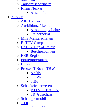
Tauberbischofsheim
Rhein-Neckar
Anschriften
Service
Alle Termine
Ausbildung / Lehre
Ausbildung / Lehre
Trainerportal
Mini-Meisterschaften
BaTTV-Camps
BaTTV Cup -Turniere
Beschreibungen
BSB-Regio
Förderprogramme
Links
Presse / TiBo / TTBW
Archiv
TTBW
TiBo
Schiedsrichterwesen
R.O.S.A. F.A.S.S.
SR-Ausschuss
Schnuppermobil
TTR