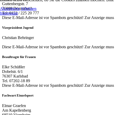
Guttenbergstr. 7
76889 Dörrenbach
Akzeptieren
Ablehnen
Tel: 0152 / 225 20 777
Impressum
Diese E-Mail-Adresse ist vor Spambots geschützt! Zur Anzeige muss J
Vizepräsident Jugend
Christian Behringer
Diese E-Mail-Adresse ist vor Spambots geschützt! Zur Anzeige muss J
Beauftragte für Frauen
Elke Schüßler
Dobelstr. 6/1
76307 Karlsbad
Tel. 07202-18 89
Diese E-Mail-Adresse ist vor Spambots geschützt! Zur Anzeige muss J
Fachwart Einzelsport
Elmar Graefen
Am Kapellenberg
68519 Viernheim