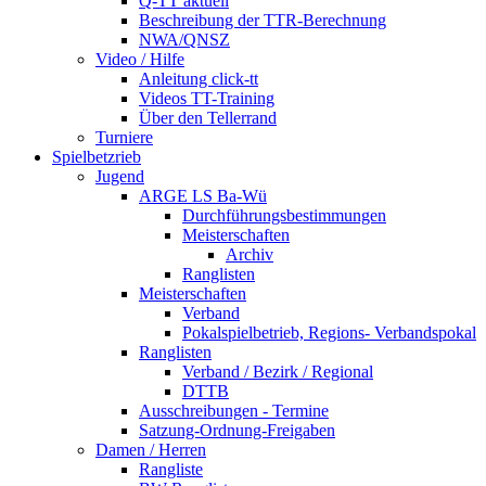
Q-TT aktuell
Beschreibung der TTR-Berechnung
NWA/QNSZ
Video / Hilfe
Anleitung click-tt
Videos TT-Training
Über den Tellerrand
Turniere
Spielbetzrieb
Jugend
ARGE LS Ba-Wü
Durchführungsbestimmungen
Meisterschaften
Archiv
Ranglisten
Meisterschaften
Verband
Pokalspielbetrieb, Regions- Verbandspokal
Ranglisten
Verband / Bezirk / Regional
DTTB
Ausschreibungen - Termine
Satzung-Ordnung-Freigaben
Damen / Herren
Rangliste