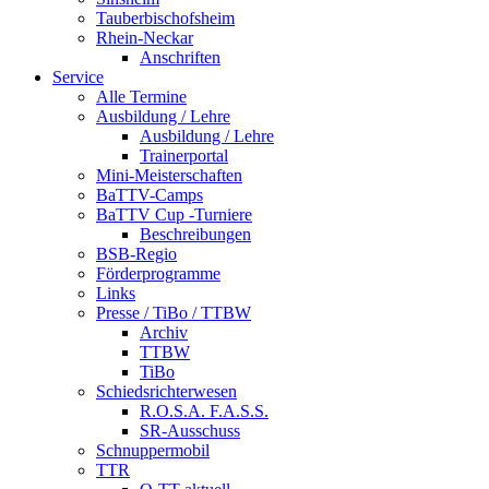
Tauberbischofsheim
Rhein-Neckar
Anschriften
Service
Alle Termine
Ausbildung / Lehre
Ausbildung / Lehre
Trainerportal
Mini-Meisterschaften
BaTTV-Camps
BaTTV Cup -Turniere
Beschreibungen
BSB-Regio
Förderprogramme
Links
Presse / TiBo / TTBW
Archiv
TTBW
TiBo
Schiedsrichterwesen
R.O.S.A. F.A.S.S.
SR-Ausschuss
Schnuppermobil
TTR