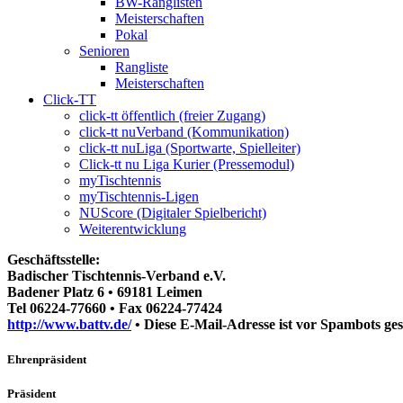
BW-Ranglisten
Meisterschaften
Pokal
Senioren
Rangliste
Meisterschaften
Click-TT
click-tt öffentlich (freier Zugang)
click-tt nuVerband (Kommunikation)
click-tt nuLiga (Sportwarte, Spielleiter)
Click-tt nu Liga Kurier (Pressemodul)
myTischtennis
myTischtennis-Ligen
NUScore (Digitaler Spielbericht)
Weiterentwicklung
Geschäftsstelle:
Badischer Tischtennis-Verband e.V.
Badener Platz 6 • 69181 Leimen
Tel 06224-77660 • Fax 06224-77424
http://www.battv.de/
•
Diese E-Mail-Adresse ist vor Spambots ges
Ehrenpräsident
Präsident