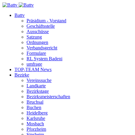
Battv
Präsidium - Vorstand
Geschäftsstelle
Ausschüsse
Satzung
Ordnungen
Verbandsgericht
Formulare
RL System Badeni
umfrage
TOP-TEAM News
Bezirke
Vereinssuche
Landkarte
Bezirkstage
Bezirksmeisterschaften
Bruchsal
Buchen
Heidelberg
Karlsruhe
Mosbach
Pforzheim
Sinsheim