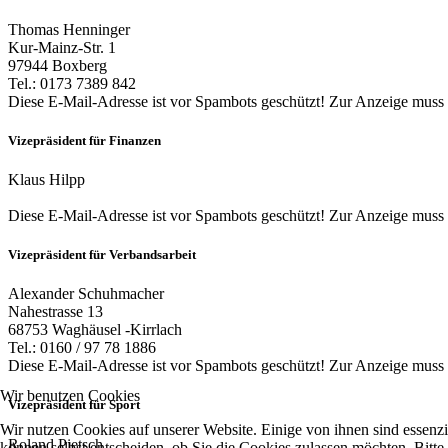
Thomas Henninger
Kur-Mainz-Str. 1
97944 Boxberg
Tel.: 0173 7389 842
Diese E-Mail-Adresse ist vor Spambots geschützt! Zur Anzeige muss J
Vizepräsident für Finanzen
Klaus Hilpp
Diese E-Mail-Adresse ist vor Spambots geschützt! Zur Anzeige muss J
Vizepräsident für Verbandsarbeit
Alexander Schuhmacher
Nahestrasse 13
68753 Waghäusel -Kirrlach
Tel.: 0160 / 97 78 1886
Diese E-Mail-Adresse ist vor Spambots geschützt! Zur Anzeige muss J
Wir benutzen Cookies
Vizepräsident für Sport
Wir nutzen Cookies auf unserer Website. Einige von ihnen sind essenzi
Roland Pietsch
können selbst entscheiden, ob Sie die Cookies zulassen möchten. Bitte