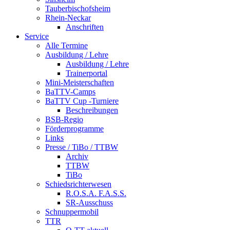
Tauberbischofsheim
Rhein-Neckar
Anschriften
Service
Alle Termine
Ausbildung / Lehre
Ausbildung / Lehre
Trainerportal
Mini-Meisterschaften
BaTTV-Camps
BaTTV Cup -Turniere
Beschreibungen
BSB-Regio
Förderprogramme
Links
Presse / TiBo / TTBW
Archiv
TTBW
TiBo
Schiedsrichterwesen
R.O.S.A. F.A.S.S.
SR-Ausschuss
Schnuppermobil
TTR