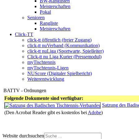
BW-Ranglisten
Meisterschaften
Pokal
Senioren
Rangliste
Meisterschaften
Click-TT
click-tt öffentlich (freier Zugang)
click-tt nuVerband (Kommunikation)
click-tt nuLiga (Sportwarte, Spielleiter)
Click-tt nu Liga Kurier (Pressemodul)
myTischtennis
myTischtennis-Ligen
NUScore (Digitaler Spielbericht)
Weiterentwicklung
BATTV - Ordnungen
Folgende Dokumente sind verfügbar:
Satzung des Badis
(Den Acrobat Reader gibt es kostenlos bei
Adobe
)
Website durchsuchen