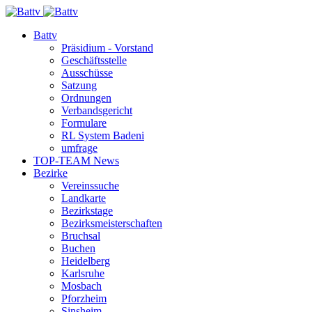
Battv
Präsidium - Vorstand
Geschäftsstelle
Ausschüsse
Satzung
Ordnungen
Verbandsgericht
Formulare
RL System Badeni
umfrage
TOP-TEAM News
Bezirke
Vereinssuche
Landkarte
Bezirkstage
Bezirksmeisterschaften
Bruchsal
Buchen
Heidelberg
Karlsruhe
Mosbach
Pforzheim
Sinsheim