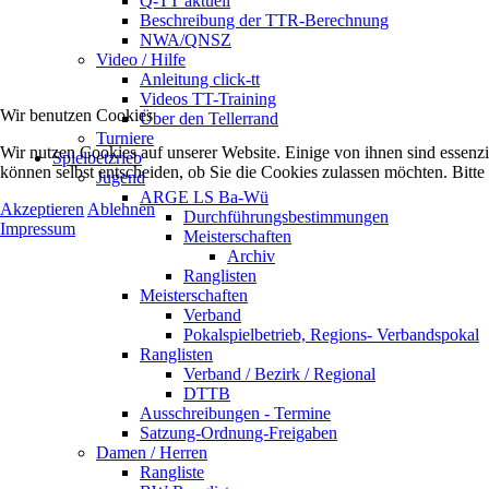
Q-TT aktuell
Beschreibung der TTR-Berechnung
NWA/QNSZ
Video / Hilfe
Anleitung click-tt
Videos TT-Training
Wir benutzen Cookies
Über den Tellerrand
Turniere
Wir nutzen Cookies auf unserer Website. Einige von ihnen sind essenzi
Spielbetzrieb
können selbst entscheiden, ob Sie die Cookies zulassen möchten. Bitte
Jugend
ARGE LS Ba-Wü
Akzeptieren
Ablehnen
Durchführungsbestimmungen
Impressum
Meisterschaften
Archiv
Ranglisten
Meisterschaften
Verband
Pokalspielbetrieb, Regions- Verbandspokal
Ranglisten
Verband / Bezirk / Regional
DTTB
Ausschreibungen - Termine
Satzung-Ordnung-Freigaben
Damen / Herren
Rangliste