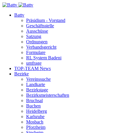
Battv
Präsidium - Vorstand
Geschäftsstelle
Ausschüsse
Satzung
Ordnungen
Verbandsgericht
Formulare
RL System Badeni
umfrage
TOP-TEAM News
Bezirke
Vereinssuche
Landkarte
Bezirkstage
Bezirksmeisterschaften
Bruchsal
Buchen
Heidelberg
Karlsruhe
Mosbach
Pforzheim
Sinsheim