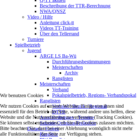
Q-TT aktuell
Beschreibung der TTR-Berechnung
NWA/QNSZ
Video / Hilfe
Anleitung click-tt
Videos TT-Training
Über den Tellerrand
Turniere
Spielbetzrieb
Jugend
ARGE LS Ba-Wü
Durchführungsbestimmungen
Meisterschaften
Archiv
Ranglisten
Meisterschaften
Verband
Pokalspielbetrieb, Regions- Verbandspokal
Wir benutzen Cookies
Ranglisten
Wir nutzen Cookies auf unserer Website. Einige von ihnen sind
Verband / Bezirk / Regional
essenziell für den Betrieb der Seite, während andere uns helfen, diese
DTTB
Website und die Nutzererfahrung zu verbessern (Tracking Cookies).
Ausschreibungen - Termine
Sie können selbst entscheiden, ob Sie die Cookies zulassen möchten.
Satzung-Ordnung-Freigaben
Bitte beachten Sie, dass bei einer Ablehnung womöglich nicht mehr
Damen / Herren
alle Funktionalitäten der Seite zur Verfügung stehen.
Rangliste