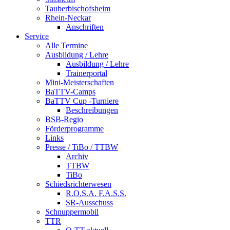
Tauberbischofsheim
Rhein-Neckar
Anschriften
Service
Alle Termine
Ausbildung / Lehre
Ausbildung / Lehre
Trainerportal
Mini-Meisterschaften
BaTTV-Camps
BaTTV Cup -Turniere
Beschreibungen
BSB-Regio
Förderprogramme
Links
Presse / TiBo / TTBW
Archiv
TTBW
TiBo
Schiedsrichterwesen
R.O.S.A. F.A.S.S.
SR-Ausschuss
Schnuppermobil
TTR