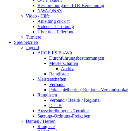
Q-TT aktuell
Beschreibung der TTR-Berechnung
NWA/QNSZ
Video / Hilfe
Anleitung click-tt
Videos TT-Training
Über den Tellerrand
Turniere
Spielbetzrieb
Jugend
ARGE LS Ba-Wü
Durchführungsbestimmungen
Meisterschaften
Archiv
Ranglisten
Meisterschaften
Verband
Pokalspielbetrieb, Regions- Verbandspokal
Ranglisten
Verband / Bezirk / Regional
DTTB
Ausschreibungen - Termine
Satzung-Ordnung-Freigaben
Damen / Herren
Rangliste