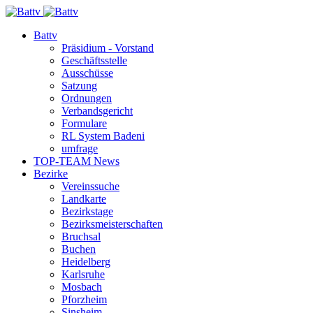
Battv
Präsidium - Vorstand
Geschäftsstelle
Ausschüsse
Satzung
Ordnungen
Verbandsgericht
Formulare
RL System Badeni
umfrage
TOP-TEAM News
Bezirke
Vereinssuche
Landkarte
Bezirkstage
Bezirksmeisterschaften
Bruchsal
Buchen
Heidelberg
Karlsruhe
Mosbach
Pforzheim
Sinsheim