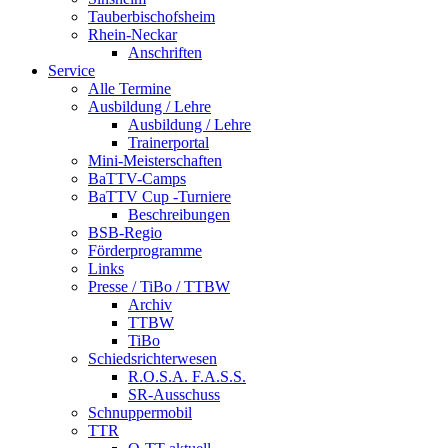
Tauberbischofsheim
Rhein-Neckar
Anschriften
Service
Alle Termine
Ausbildung / Lehre
Ausbildung / Lehre
Trainerportal
Mini-Meisterschaften
BaTTV-Camps
BaTTV Cup -Turniere
Beschreibungen
BSB-Regio
Förderprogramme
Links
Presse / TiBo / TTBW
Archiv
TTBW
TiBo
Schiedsrichterwesen
R.O.S.A. F.A.S.S.
SR-Ausschuss
Schnuppermobil
TTR