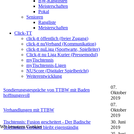
BW-Ranglisten
Meisterschaften
Pokal
Senioren
Rangliste
Meisterschaften
Click-TT
click-tt öffentlich (freier Zugang)
click-tt nuVerband (Kommunikation)
click-tt nuLiga (Sportwarte, Spielleiter)
Click-tt nu Liga Kurier (Pressemodul)
myTischtennis
myTischtennis-Ligen
NUScore (Digitaler Spielbericht)
Weiterentwicklung
07.
Sondierungsgespräche von TTBW mit Baden
Oktober
hoffnungsvoll
2019
07.
Verhandlungen mit TTBW
Oktober
2019
Tischtennis: Fusion gescheitert - Der Badische
30. Juni
Wir benutzen Cookies
Tischtennis-Verband bleibt eigenständig
2019
25. Juni