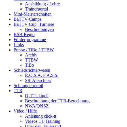
Ausbildung / Lehre
Trainerportal
Mini-Meisterschaften
BaTTV-Camps
BaTTV Cup -Turniere
Beschreibungen
BSB-Regio
Förderprogramme
Links
Presse / TiBo / TTBW
Archiv
TTBW
TiBo
Schiedsrichterwesen
R.O.S.A. F.A.S.S.
SR-Ausschuss
Schnuppermobil
TTR
Q-TT aktuell
Beschreibung der TTR-Berechnung
NWA/QNSZ
Video / Hilfe
Anleitung click-tt
Videos TT-Training
Über den Tellerrand