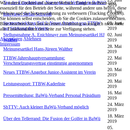
Tag der Entscheidung: Nur noch ein Verband in BaWü?
Wir nutzen Cookies auf unserer Website. Einige von ihnen sind
2019
essenziell für den Betrieb der Seite, während andere uns helfen, diese
19. Juni
Website und die Nutzererfahrung zu verbessern (Tracking Cookies).
Interview: Stefan Schweiß
2019
Sie können selbst entscheiden, ob Sie die Cookies zulassen möchten.
Sportentwicklung Teil 2: Neues Angebot von TTBW
03. Juni
Bitte beachten Sie, dass bei einer Ablehnung womöglich nicht mehr
zur Stärkung der Vereine
2019
alle Funktionalitäten der Seite zur Verfügung stehen.
Stellungnahme A. Enichlmayr zum Meinungsartikel HJ
02. Juni
Akzeptieren
Ablehnen
Walther
2019
Impressum
28. Mai
Meinungsartikel Hans-Jürgen Walther
2019
TTBW-Jahreshauptversammlung:
22. Mai
Verschmelzungsvertrag einstimmig angenommen
2019
20. Mai
Neues TTBW-Angebot Junior-Assistent im Verein
2019
20. Mai
Leistungssport: TTBW-Kaderliste
2019
16. Mai
Pressemitteilung: BaWü-Verband Personal Präsidium
2019
24. März
SbTTV: Auch kleiner BaWü-Verband möglich
2019
18. März
Über den Tellerrand: Die Fusion der Golfer in BaWü
2019
05.