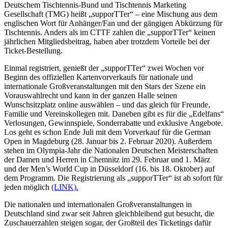
Deutschem Tischtennis-Bund und Tischtennis Marketing
Gesellschaft (TMG) heißt „supporTTer“ – eine Mischung aus dem
englischen Wort für Anhänger/Fan und der gängigen Abkürzung für
Tischtennis. Anders als im CTTF zahlen die „supporTTer“ keinen
jährlichen Mitgliedsbeitrag, haben aber trotzdem Vorteile bei der
Ticket-Bestellung.
Einmal registriert, genießt der „supporTTer“ zwei Wochen vor
Beginn des offiziellen Kartenvorverkaufs für nationale und
internationale Großveranstaltungen mit den Stars der Szene ein
Vorauswahlrecht und kann in der ganzen Halle seinen
Wunschsitzplatz online auswählen – und das gleich für Freunde,
Familie und Vereinskollegen mit. Daneben gibt es für die „Edelfans“
Verlosungen, Gewinnspiele, Sonderrabatte und exklusive Angebote.
Los geht es schon Ende Juli mit dem Vorverkauf für die German
Open in Magdeburg (28. Januar bis 2. Februar 2020). Außerdem
stehen im Olympia-Jahr die Nationalen Deutschen Meisterschaften
der Damen und Herren in Chemnitz im 29. Februar und 1. März
und der Men’s World Cup in Düsseldorf (16. bis 18. Oktober) auf
dem Programm. Die Registrierung als „supporTTer“ ist ab sofort für
jeden möglich
(LINK).
Die nationalen und internationalen Großveranstaltungen in
Deutschland sind zwar seit Jahren gleichbleibend gut besucht, die
Zuschauerzahlen steigen sogar, der Großteil des Ticketings dafür