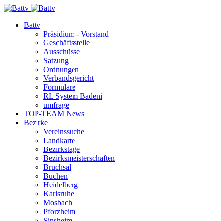
Battv
Präsidium - Vorstand
Geschäftsstelle
Ausschüsse
Satzung
Ordnungen
Verbandsgericht
Formulare
RL System Badeni
umfrage
TOP-TEAM News
Bezirke
Vereinssuche
Landkarte
Bezirkstage
Bezirksmeisterschaften
Bruchsal
Buchen
Heidelberg
Karlsruhe
Mosbach
Pforzheim
Sinsheim