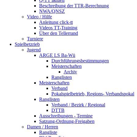
Q-TT aktuell
Beschreibung der TTR-Berechnung
NWA/QNSZ
Video / Hilfe
Anleitung click-tt
Videos TT-Training
Über den Tellerrand
Turniere
Spielbetzrieb
Jugend
ARGE LS Ba-Wü
Durchführungsbestimmungen
Meisterschaften
Archiv
Ranglisten
Meisterschaften
Verband
Pokalspielbetrieb, Regions- Verbandspokal
Ranglisten
Verband / Bezirk / Regional
DTTB
Ausschreibungen - Termine
Satzung-Ordnung-Freigaben
Damen / Herren
Rangliste