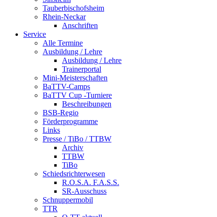
Tauberbischofsheim
Rhein-Neckar
Anschriften
Service
Alle Termine
Ausbildung / Lehre
Ausbildung / Lehre
Trainerportal
Mini-Meisterschaften
BaTTV-Camps
BaTTV Cup -Turniere
Beschreibungen
BSB-Regio
Förderprogramme
Links
Presse / TiBo / TTBW
Archiv
TTBW
TiBo
Schiedsrichterwesen
R.O.S.A. F.A.S.S.
SR-Ausschuss
Schnuppermobil
TTR