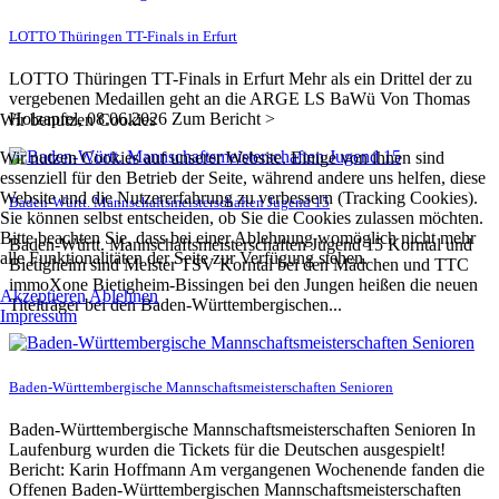
LOTTO Thüringen TT-Finals in Erfurt
LOTTO Thüringen TT-Finals in Erfurt Mehr als ein Drittel der zu
vergebenen Medaillen geht an die ARGE LS BaWü Von Thomas
Holzapfel, 08.06.2026 Zum Bericht >
Wir benutzen Cookies
Wir nutzen Cookies auf unserer Website. Einige von ihnen sind
essenziell für den Betrieb der Seite, während andere uns helfen, diese
Website und die Nutzererfahrung zu verbessern (Tracking Cookies).
Baden-Württ. Mannschaftsmeisterschaften Jugend 15
Sie können selbst entscheiden, ob Sie die Cookies zulassen möchten.
Bitte beachten Sie, dass bei einer Ablehnung womöglich nicht mehr
Baden-Württ. Mannschaftsmeisterschaften Jugend 15 Korntal und
alle Funktionalitäten der Seite zur Verfügung stehen.
Bietigheim sind Meister TSV Korntal bei den Mädchen und TTC
immoXone Bietigheim-Bissingen bei den Jungen heißen die neuen
Akzeptieren
Ablehnen
Titelträger bei den Baden-Württembergischen...
Impressum
Baden-Württembergische Mannschaftsmeisterschaften Senioren
Baden-Württembergische Mannschaftsmeisterschaften Senioren In
Laufenburg wurden die Tickets für die Deutschen ausgespielt!
Bericht: Karin Hoffmann Am vergangenen Wochenende fanden die
Offenen Baden-Württembergischen Mannschaftsmeisterschaften