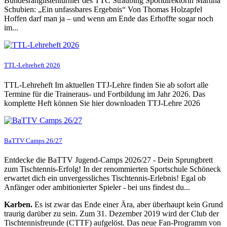
Bundesranglistenturnier des TTC Straubing Sportdirektorin Martina
Schubien: „Ein unfassbares Ergebnis“ Von Thomas Holzapfel
Hoffen darf man ja – und wenn am Ende das Erhoffte sogar noch
im...
TTL-Lehreheft 2026
TTL-Lehreheft Im aktuellen TTJ-Lehre finden Sie ab sofort alle
Termine für die Traineraus- und Fortbildung im Jahr 2026. Das
komplette Heft können Sie hier downloaden TTJ-Lehre 2026
BaTTV Camps 26/27
Entdecke die BaTTV Jugend-Camps 2026/27 - Dein Sprungbrett
zum Tischtennis-Erfolg! In der renommierten Sportschule Schöneck
erwartet dich ein unvergessliches Tischtennis-Erlebnis! Egal ob
Anfänger oder ambitionierter Spieler - bei uns findest du...
Karben.
Es ist zwar das Ende einer Ära, aber überhaupt kein Grund
traurig darüber zu sein. Zum 31. Dezember 2019 wird der Club der
Tischtennisfreunde (CTTF) aufgelöst. Das neue Fan-Programm von