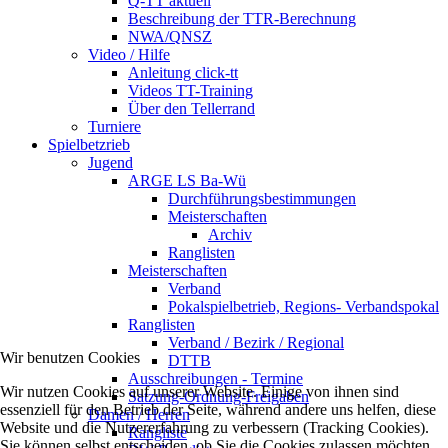
Q-TT aktuell
Beschreibung der TTR-Berechnung
NWA/QNSZ
Video / Hilfe
Anleitung click-tt
Videos TT-Training
Über den Tellerrand
Turniere
Spielbetzrieb
Jugend
ARGE LS Ba-Wü
Durchführungsbestimmungen
Meisterschaften
Archiv
Ranglisten
Meisterschaften
Verband
Pokalspielbetrieb, Regions- Verbandspokal
Ranglisten
Verband / Bezirk / Regional
Wir benutzen Cookies
DTTB
Ausschreibungen - Termine
Wir nutzen Cookies auf unserer Website. Einige von ihnen sind
Satzung-Ordnung-Freigaben
essenziell für den Betrieb der Seite, während andere uns helfen, diese
Damen / Herren
Website und die Nutzererfahrung zu verbessern (Tracking Cookies).
Rangliste
Sie können selbst entscheiden, ob Sie die Cookies zulassen möchten.