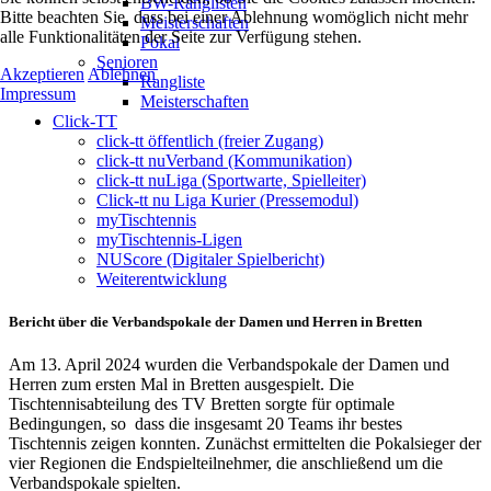
BW-Ranglisten
Bitte beachten Sie, dass bei einer Ablehnung womöglich nicht mehr
Meisterschaften
alle Funktionalitäten der Seite zur Verfügung stehen.
Pokal
Senioren
Akzeptieren
Ablehnen
Rangliste
Impressum
Meisterschaften
Click-TT
click-tt öffentlich (freier Zugang)
click-tt nuVerband (Kommunikation)
click-tt nuLiga (Sportwarte, Spielleiter)
Click-tt nu Liga Kurier (Pressemodul)
myTischtennis
myTischtennis-Ligen
NUScore (Digitaler Spielbericht)
Weiterentwicklung
Bericht über die Verbandspokale der Damen und Herren in Bretten
Am 13. April 2024 wurden die Verbandspokale der Damen und
Herren zum ersten Mal in Bretten ausgespielt. Die
Tischtennisabteilung des TV Bretten sorgte für optimale
Bedingungen, so dass die insgesamt 20 Teams ihr bestes
Tischtennis zeigen konnten. Zunächst ermittelten die Pokalsieger der
vier Regionen die Endspielteilnehmer, die anschließend um die
Verbandspokale spielten.