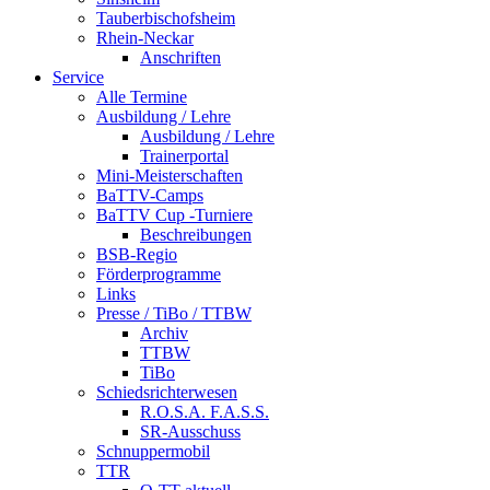
Tauberbischofsheim
Rhein-Neckar
Anschriften
Service
Alle Termine
Ausbildung / Lehre
Ausbildung / Lehre
Trainerportal
Mini-Meisterschaften
BaTTV-Camps
BaTTV Cup -Turniere
Beschreibungen
BSB-Regio
Förderprogramme
Links
Presse / TiBo / TTBW
Archiv
TTBW
TiBo
Schiedsrichterwesen
R.O.S.A. F.A.S.S.
SR-Ausschuss
Schnuppermobil
TTR