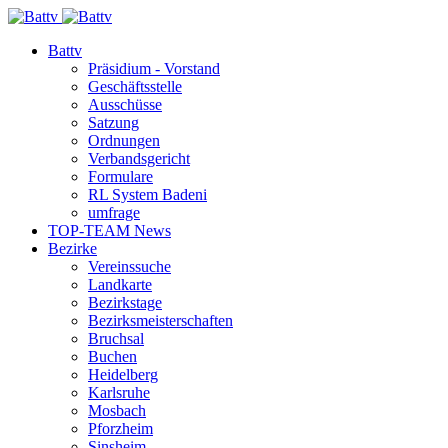
Battv
Präsidium - Vorstand
Geschäftsstelle
Ausschüsse
Satzung
Ordnungen
Verbandsgericht
Formulare
RL System Badeni
umfrage
TOP-TEAM News
Bezirke
Vereinssuche
Landkarte
Bezirkstage
Bezirksmeisterschaften
Bruchsal
Buchen
Heidelberg
Karlsruhe
Mosbach
Pforzheim
Sinsheim