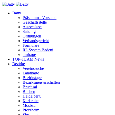
Battv
Präsidium - Vorstand
Geschäftsstelle
Ausschüsse
Satzung
Ordnungen
Verbandsgericht
Formulare
RL System Badeni
umfrage
TOP-TEAM News
Bezirke
Vereinssuche
Landkarte
Bezirkstage
Bezirksmeisterschaften
Bruchsal
Buchen
Heidelberg
Karlsruhe
Mosbach
Pforzheim
Sinsheim