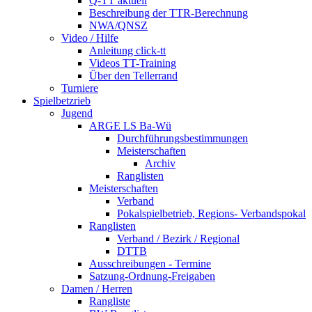
Q-TT aktuell
Beschreibung der TTR-Berechnung
NWA/QNSZ
Video / Hilfe
Anleitung click-tt
Videos TT-Training
Über den Tellerrand
Turniere
Spielbetzrieb
Jugend
ARGE LS Ba-Wü
Durchführungsbestimmungen
Meisterschaften
Archiv
Ranglisten
Meisterschaften
Verband
Pokalspielbetrieb, Regions- Verbandspokal
Ranglisten
Verband / Bezirk / Regional
DTTB
Ausschreibungen - Termine
Satzung-Ordnung-Freigaben
Damen / Herren
Rangliste