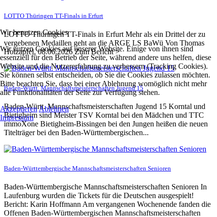
LOTTO Thüringen TT-Finals in Erfurt
Wir benutzen Cookies
LOTTO Thüringen TT-Finals in Erfurt Mehr als ein Drittel der zu
vergebenen Medaillen geht an die ARGE LS BaWü Von Thomas
Wir nutzen Cookies auf unserer Website. Einige von ihnen sind
Holzapfel, 08.06.2026 Zum Bericht >
essenziell für den Betrieb der Seite, während andere uns helfen, diese
Website und die Nutzererfahrung zu verbessern (Tracking Cookies).
Sie können selbst entscheiden, ob Sie die Cookies zulassen möchten.
Bitte beachten Sie, dass bei einer Ablehnung womöglich nicht mehr
Baden-Württ. Mannschaftsmeisterschaften Jugend 15
alle Funktionalitäten der Seite zur Verfügung stehen.
Baden-Württ. Mannschaftsmeisterschaften Jugend 15 Korntal und
Akzeptieren
Ablehnen
Bietigheim sind Meister TSV Korntal bei den Mädchen und TTC
Impressum
immoXone Bietigheim-Bissingen bei den Jungen heißen die neuen
Titelträger bei den Baden-Württembergischen...
Baden-Württembergische Mannschaftsmeisterschaften Senioren
Baden-Württembergische Mannschaftsmeisterschaften Senioren In
Laufenburg wurden die Tickets für die Deutschen ausgespielt!
Bericht: Karin Hoffmann Am vergangenen Wochenende fanden die
Offenen Baden-Württembergischen Mannschaftsmeisterschaften