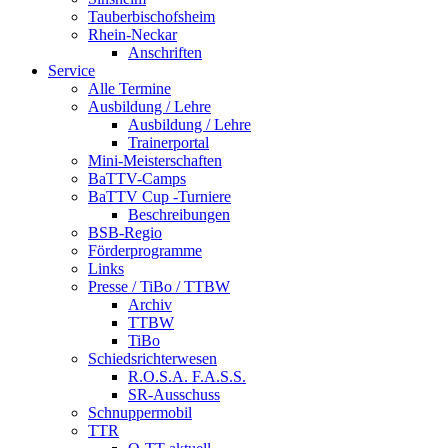
Tauberbischofsheim
Rhein-Neckar
Anschriften
Service
Alle Termine
Ausbildung / Lehre
Ausbildung / Lehre
Trainerportal
Mini-Meisterschaften
BaTTV-Camps
BaTTV Cup -Turniere
Beschreibungen
BSB-Regio
Förderprogramme
Links
Presse / TiBo / TTBW
Archiv
TTBW
TiBo
Schiedsrichterwesen
R.O.S.A. F.A.S.S.
SR-Ausschuss
Schnuppermobil
TTR