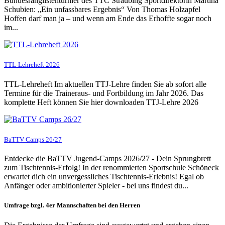
Bundesranglistenturnier des TTC Straubing Sportdirektorin Martina
Schubien: „Ein unfassbares Ergebnis“ Von Thomas Holzapfel
Hoffen darf man ja – und wenn am Ende das Erhoffte sogar noch
im...
TTL-Lehreheft 2026
TTL-Lehreheft Im aktuellen TTJ-Lehre finden Sie ab sofort alle
Termine für die Traineraus- und Fortbildung im Jahr 2026. Das
komplette Heft können Sie hier downloaden TTJ-Lehre 2026
BaTTV Camps 26/27
Entdecke die BaTTV Jugend-Camps 2026/27 - Dein Sprungbrett
zum Tischtennis-Erfolg! In der renommierten Sportschule Schöneck
erwartet dich ein unvergessliches Tischtennis-Erlebnis! Egal ob
Anfänger oder ambitionierter Spieler - bei uns findest du...
Umfrage bzgl. 4er Mannschaften bei den Herren