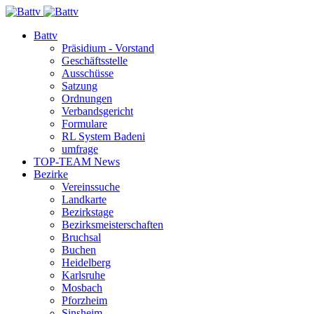
Battv
Präsidium - Vorstand
Geschäftsstelle
Ausschüsse
Satzung
Ordnungen
Verbandsgericht
Formulare
RL System Badeni
umfrage
TOP-TEAM News
Bezirke
Vereinssuche
Landkarte
Bezirkstage
Bezirksmeisterschaften
Bruchsal
Buchen
Heidelberg
Karlsruhe
Mosbach
Pforzheim
Sinsheim