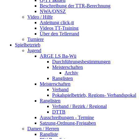
Q-TT aktuell
Beschreibung der TTR-Berechnung
NWA/QNSZ
Video / Hilfe
Anleitung click-tt
Videos TT-Training
Über den Tellerrand
Turniere
Spielbetzrieb
Jugend
ARGE LS Ba-Wü
Durchführungsbestimmungen
Meisterschaften
Archiv
Ranglisten
Meisterschaften
Verband
Pokalspielbetrieb, Regions- Verbandspokal
Ranglisten
Verband / Bezirk / Regional
DTTB
Ausschreibungen - Termine
Satzung-Ordnung-Freigaben
Damen / Herren
Rangliste