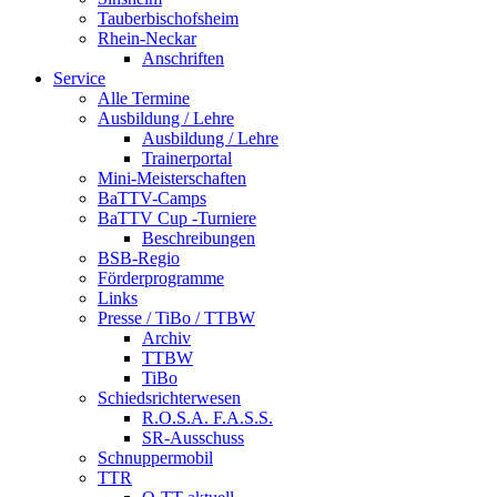
Tauberbischofsheim
Rhein-Neckar
Anschriften
Service
Alle Termine
Ausbildung / Lehre
Ausbildung / Lehre
Trainerportal
Mini-Meisterschaften
BaTTV-Camps
BaTTV Cup -Turniere
Beschreibungen
BSB-Regio
Förderprogramme
Links
Presse / TiBo / TTBW
Archiv
TTBW
TiBo
Schiedsrichterwesen
R.O.S.A. F.A.S.S.
SR-Ausschuss
Schnuppermobil
TTR