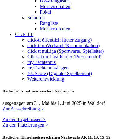
BW-Ranglisten
Meisterschaften
Pokal
Senioren
Rangliste
Meisterschaften
Click-TT
click-tt öffentlich (freier Zugang)
click-tt nuVerband (Kommunikation)
click-tt nuLiga (Sportwarte, Spielleiter)
Click-tt nu Liga Kurier (Pressemodul)
myTischtennis
myTischtennis-Ligen
NUScore (Digitaler Spielbericht)
Weiterentwicklung
Badische Einzelmeisterschaft Nachwuchs
ausgetragen am 31. Mai bis 1. Juni 2025 in Walldorf
Zur Ausschreibung >
Zu den Ergebnissen >
Zu den Platzierungen >
Badischen Einzelmeisterschaften Nachwuchs AK 11, 13, 15, 19