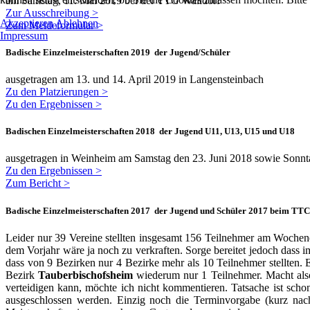
am Samstag, 11. Mai 2019 bei der TTG Walldorf
Zur Ausschreibung >
Akzeptieren
Ablehnen
Zum Meldeformular >
Impressum
Badische Einzelmeisterschaften 2019 der Jugend/Schüler
ausgetragen am 13. und 14. April 2019 in Langensteinbach
Zu den Platzierungen >
Zu den Ergebnissen >
Badischen Einzelmeisterschaften 2018 der Jugend U11, U13, U15 und U18
ausgetragen in Weinheim am Samstag den 23. Juni 2018 sowie Sonnt
Zu den Ergebnissen >
Zum Bericht >
Badische Einzelmeisterschaften 2017 der Jugend und Schüler 2017 beim TTC
Leider nur 39 Vereine stellten insgesamt 156 Teilnehmer am Wochen
dem Vorjahr wäre ja noch zu verkraften. Sorge bereitet jedoch dass im
dass von 9 Bezirken nur 4 Bezirke mehr als 10 Teilnehmer stellten.
Bezirk
Tauberbischofsheim
wiederum nur 1 Teilnehmer. Macht also
verteidigen kann, möchte ich nicht kommentieren. Tatsache ist schon 
ausgeschlossen werden. Einzig noch die Terminvorgabe (kurz nach