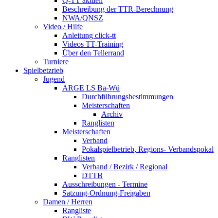
Q-TT aktuell
Beschreibung der TTR-Berechnung
NWA/QNSZ
Video / Hilfe
Anleitung click-tt
Videos TT-Training
Über den Tellerrand
Turniere
Spielbetzrieb
Jugend
ARGE LS Ba-Wü
Durchführungsbestimmungen
Meisterschaften
Archiv
Ranglisten
Meisterschaften
Verband
Pokalspielbetrieb, Regions- Verbandspokal
Ranglisten
Verband / Bezirk / Regional
DTTB
Ausschreibungen - Termine
Satzung-Ordnung-Freigaben
Damen / Herren
Rangliste