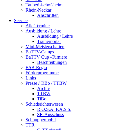
Tauberbischofsheim
Rhein-Neckar
Anschriften
Service
Alle Termine
Ausbildung / Lehre
Ausbildung / Lehre
Trainerportal
Mini-Meisterschaften
BaTTV-Camps
BaTTV Cup -Turniere
Beschreibungen
BSB-Regio
Förderprogramme
Links
Presse / TiBo / TTBW
Archiv
TTBW
TiBo
Schiedsrichterwesen
R.O.S.A. F.A.S.S.
SR-Ausschuss
Schnuppermobil
TTR