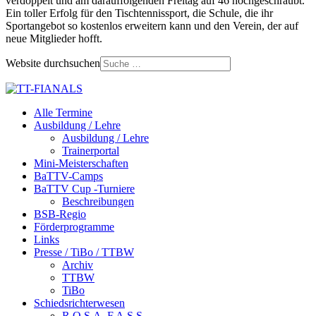
verdoppelt und am darauffolgenden Freitag auf 46 hochgeschraubt.
Ein toller Erfolg für den Tischtennissport, die Schule, die ihr
Sportangebot so kostenlos erweitern kann und den Verein, der auf
neue Mitglieder hofft.
Website durchsuchen
Alle Termine
Ausbildung / Lehre
Ausbildung / Lehre
Trainerportal
Mini-Meisterschaften
BaTTV-Camps
BaTTV Cup -Turniere
Beschreibungen
BSB-Regio
Förderprogramme
Links
Presse / TiBo / TTBW
Archiv
TTBW
TiBo
Schiedsrichterwesen
R.O.S.A. F.A.S.S.