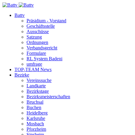
Battv
Präsidium - Vorstand
Geschäftsstelle
Ausschüsse
Satzung
Ordnungen
Verbandsgericht
Formulare
RL System Badeni
umfrage
TOP-TEAM News
Bezirke
Vereinssuche
Landkarte
Bezirkstage
Bezirksmeisterschaften
Bruchsal
Buchen
Heidelberg
Karlsruhe
Mosbach
Pforzheim
Sinsheim