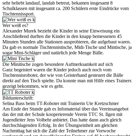
sehr beliebt landauf, landab betreut, bekamen insgesamt 8
Schulklassen mit insgesamt ca. 200 Schülern erste Eindrücke vom
Tischtennissport.
Wer weiß es?
Alexander Murek bezieht die Kinder in seine Einweisung ein
Anschließend durften die Kinder in den knapp bemessenen 45
Minuten Stunden alle Stationen ausprobieren, die aufgebaut waren.
Da gab es normale Tischtennistische, Midi-Tische und Mintische, ja
sogar Mini-Schläger und natürlich jede Menge Bälle.
Die Minitische zogen besondere Aufmerksamkeit auf sich
Ganz begeistert waren die Kinder jedoch auch noch vom
Tischtennisroboter, der wie von Geisterhand gesteuert die Bälle
direkt auf den Tisch spielte. Da konnte man mit Hilfe eines Trainers
gezeigt bekommen, wie es geht.
Bildunterschrift:
Selina Bass beim TT-Roboter mit Trainerin Ute Kretzschmer
Am Ende der Stunde gab es Infomaterial über das Vereinsangebot
das der mit der Schule kooperierende Verein TTC St. Ilgen mit
Jugendleiter Jens Volbehr anbietet. Das hatte dann auch gleich
durchschlagenden Erfolg. In der Übungseinheit am gleichen
Nachmittag hat sich die Zahl der Teilnehmer zur Vorwoche