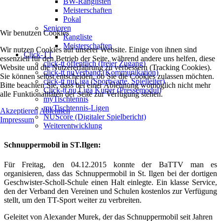
BW-Ranglisten
Meisterschaften
Pokal
Senioren
Wir benutzen Cookies
Rangliste
Meisterschaften
Wir nutzen Cookies auf unserer Website. Einige von ihnen sind
Click-TT
essenziell für den Betrieb der Seite, während andere uns helfen, diese
click-tt öffentlich (freier Zugang)
Website und die Nutzererfahrung zu verbessern (Tracking Cookies).
click-tt nuVerband (Kommunikation)
Sie können selbst entscheiden, ob Sie die Cookies zulassen möchten.
click-tt nuLiga (Sportwarte, Spielleiter)
Bitte beachten Sie, dass bei einer Ablehnung womöglich nicht mehr
Click-tt nu Liga Kurier (Pressemodul)
alle Funktionalitäten der Seite zur Verfügung stehen.
myTischtennis
myTischtennis-Ligen
Akzeptieren
Ablehnen
NUScore (Digitaler Spielbericht)
Impressum
Weiterentwicklung
Schnuppermobil in ST.Ilgen:
Für Freitag, den 04.12.2015 konnte der BaTTV man es
organisieren, dass das Schnuppermobil in St. Ilgen bei der dortigen
Geschwister-Scholl-Schule einen Halt einlegte. Ein klasse Service,
den der Verband den Vereinen und Schulen kostenlos zur Verfügung
stellt, um den TT-Sport weiter zu verbreiten.
Geleitet von Alexander Murek, der das Schnuppermobil seit Jahren