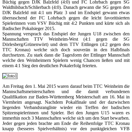
Büchig gegen DJK Balzfeld (4:0) und FC Lohrbach gegen SG
Waldhilsbach/Schlierbach (4:0). Danach gewann die SG gegen den
DJK Balzfeld mit 4:1 um Platz 3 und im Endspiel gewann etwas
überraschend der FC Lohrbach gegen die leicht favoritisierten
Spielerinnen vom VSV Büchig mit 4:2 Punkten und kürte sich als
Badischer Pokalsieger 2015.
Spannung versprach das Endspiel der Jungen U18 zwischen den
Mannschaften TTV Weinheim-West (4:1 gegen die SG
Dörlesberg/Grünenwört) und dem TTV Ettlingen (4:2 gegen den
TTC Kronau) welche sich doch souverän in den Halbfinals
durchsetzen. Zu stark dann die Tagesform der Ettlinger Mannschaft
welche den Weinheimern Spielern wenig Chancen ließen und mit
einem 4:1 Sieg den deutlichen Pokalerfolg feierten.
Am Freitag den 1. Mai 2015 waren darauf beim TTC Weinheim die
Mannschaftsmeisterschaften und die damit verbundenen
Qualifikation zur Baden-Württemberg Meisterschaft am 16. Mai in
Viernheim angesagt. Nachdem Pokalfinale und der dazwischen
liegenden Verbandsrangliste wieder ein Treffen der badischen
Spitzenspielerinnen und Spieler. Bei den Jungen U15 waren es
immerhin noch 3 Mannschaften welche sich um den Start bewarben.
Jeder gegen jeden brachte am Ende die Reihenfolge TTC Kronau
knapp (besseres Spielverhältnis) vor den punktgleichen VFB