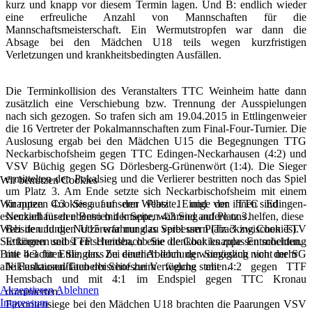
kurz und knapp vor diesem Termin lagen. Und B: endlich wieder
eine erfreuliche Anzahl von Mannschaften für die
Mannschaftsmeisterschaft. Ein Wermutstropfen war dann die
Absage bei den Mädchen U18 teils wegen kurzfristigen
Verletzungen und krankheitsbedingten Ausfällen.
Die Terminkollision des Veranstalters TTC Weinheim hatte dann
zusätzlich eine Verschiebung bzw. Trennung der Ausspielungen
nach sich gezogen. So trafen sich am 19.04.2015 in Ettlingenweier
die 16 Vertreter der Pokalmannschaften zum Final-Four-Turnier. Die
Auslosung ergab bei den Mädchen U15 die Begegnungen TTG
Neckarbischofsheim gegen TTC Edingen-Neckarhausen (4:2) und
VSV Büchig gegen SG Dörlesberg-Grünenwört (1:4). Die Sieger
ermittelten den Pokalsieg und die Verlierer bestritten noch das Spiel
Wir benutzen Cookies
um Platz 3. Am Ende setzte sich Neckarbischofsheim mit einem
Wir nutzen Cookies auf unserer Website. Einige von ihnen sind
knappen 4:3 Sieg auf den Platz 1 und der TTC Edingen-
essenziell für den Betrieb der Seite, während andere uns helfen, diese
Neckarhausen ebenso mit knappen 4:3 Sieg auf Platz 3.
Website und die Nutzererfahrung zu verbessern (Tracking Cookies).
Bei den Jungen U15 war nur das Spiel um Platz 3 zwischen TTV
Sie können selbst entscheiden, ob Sie die Cookies zulassen möchten.
Ettlingen und TTF Hemsbach eine denkbar knappe Entscheidung
Bitte beachten Sie, dass bei einer Ablehnung womöglich nicht mehr
mit 4:3 für Ettlingen. Zu deutlich doch der Siegeszug von der SG
alle Funktionalitäten der Seite zur Verfügung stehen.
Niklashausen/Tauberbischofsheim welche mit 4:2 gegen TTF
Hemsbach und mit 4:1 im Endspiel gegen TTC Kronau
Akzeptieren
Ablehnen
dominierten.
Impressum
Favoritensiege bei den Mädchen U18 brachten die Paarungen VSV