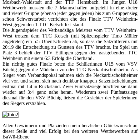
Mosbach-Waldstadt und der TTF Hemsbach. Im Jungen U18
Wettbewerb mussten die 7 Mannschaften aufgeteilt in eine dreier
und vierer Gruppe (ebenso jeder gegen jeden) bis zum Gruppensieg
schon Schwerstarbeit verrichten ehe das Finale TTV Weinheim-
West gegen den 1.TTC Ketsch fest stand.
Die Jugendspieler des Verbandsliga Meisters vom TTV Weinheim-
West trotzen dem TTC Ketsch (mit Spitzenspieler Timo Müller
angetreten) ein 5:5 Unentschieden ab, so dass die Satzdifferenz mit
20:19 die Entscheidung zu Gunsten des TTV brachte. Im Spiel um
Platz 3 behielt der TTV Ettlingen gegen den gastgebenden TTC
Weinheim mit einem 6:3 Erfolg die Oberhand.
Ein richtig gutes Finale boten die Schülerinnen U15 vom VSV
Büchig gegen die Mädchen von der TTG Neckarbischofsheim. Als
Sieger vom Verbandspokal nahmen sich die Neckarbischofsheimer
viel vor, und sahen sich nach denkbar knappen Satzentscheidungen
erstmal mit 1:4 in Rückstand. Zwei Fünfsatzsiege brachten sie dann
wieder auf 3:4 ganz nahe heran. Wiederum zwei Fünfsatzsiege
diesmal für den VSV Büchig ließen die Gesichter der Spielerinnen
des Siegers erstrahlen.
Allen Gewinnern und Platzierten mein herzlichen Glückwunsch an
dieser Stelle und viel Erfolg bei den weiteren Wettbewerben auf
BaWü-Ebene.