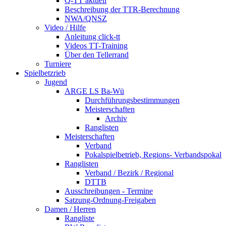
Q-TT aktuell
Beschreibung der TTR-Berechnung
NWA/QNSZ
Video / Hilfe
Anleitung click-tt
Videos TT-Training
Über den Tellerrand
Turniere
Spielbetzrieb
Jugend
ARGE LS Ba-Wü
Durchführungsbestimmungen
Meisterschaften
Archiv
Ranglisten
Meisterschaften
Verband
Pokalspielbetrieb, Regions- Verbandspokal
Ranglisten
Verband / Bezirk / Regional
DTTB
Ausschreibungen - Termine
Satzung-Ordnung-Freigaben
Damen / Herren
Rangliste