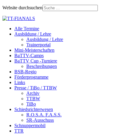
Website durchsuchen
Alle Termine
Ausbildung / Lehre
Ausbildung / Lehre
Trainerportal
Mini-Meisterschaften
BaTTV-Camps
BaTTV Cup -Turniere
Beschreibungen
BSB-Regio
Förderprogramme
Links
Presse / TiBo / TTBW
Archiv
TTBW
TiBo
Schiedsrichterwesen
R.O.S.A. F.A.S.S.
SR-Ausschuss
Schnuppermobil
TTR