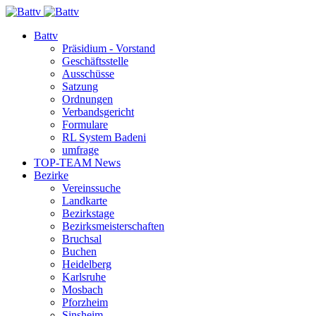
Battv
Präsidium - Vorstand
Geschäftsstelle
Ausschüsse
Satzung
Ordnungen
Verbandsgericht
Formulare
RL System Badeni
umfrage
TOP-TEAM News
Bezirke
Vereinssuche
Landkarte
Bezirkstage
Bezirksmeisterschaften
Bruchsal
Buchen
Heidelberg
Karlsruhe
Mosbach
Pforzheim
Sinsheim