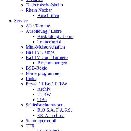
Tauberbischofsheim
Rhein-Neckar
Anschriften
Service
Alle Termine
Ausbildung / Lehre
Ausbildung / Lehre
Trainerportal
Mini-Meisterschaften
BaTTV-Camps
BaTTV Cup -Turniere
Beschreibungen
BSB-Regio
Förderprogramme
Links
Presse / TiBo / TTBW
Archiv
TTBW
TiBo
Schiedsrichterwesen
R.O.S.A. F.A.S.S.
SR-Ausschuss
Schnuppermobil
TTR