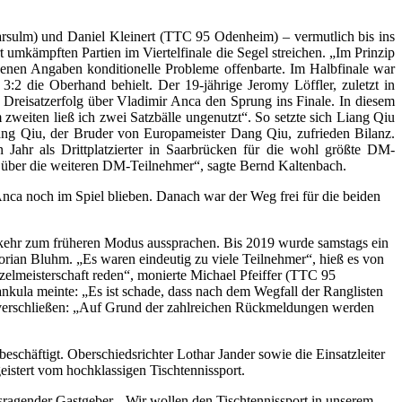
arsulm) und Daniel Kleinert (TTC 95 Odenheim) – vermutlich bis ins
umkämpften Partien im Viertelfinale die Segel streichen. „Im Prinzip
igenen Angaben konditionelle Probleme offenbarte. Im Halbfinale war
3:2 die Oberhand behielt. Der 19-jährige Jeromy Löffler, zuletzt in
reisatzerfolg über Vladimir Anca den Sprung ins Finale. In diesem
m zweiten ließ ich zwei Satzbälle ungenutzt“. So setzte sich Liang Qiu
 Liang Qiu, der Bruder von Europameister Dang Qiu, zufrieden Bilanz.
ahr als Drittplatzierter in Saarbrücken für die wohl größte DM-
B über die weiteren DM-Teilnehmer“, sagte Bernd Kaltenbach.
nca noch im Spiel blieben. Danach war der Weg frei für die beiden
kkehr zum früheren Modus aussprachen. Bis 2019 wurde samstags ein
lorian Bluhm. „Es waren eindeutig zu viele Teilnehmer“, hieß es von
elmeisterschaft reden“, monierte Michael Pfeiffer (TTC 95
ula meinte: „Es ist schade, dass nach dem Wegfall der Ranglisten
cht verschließen: „Auf Grund der zahlreichen Rückmeldungen werden
chäftigt. Oberschiedsrichter Lothar Jander sowie die Einsatzleiter
istert vom hochklassigen Tischtennissport.
usragender Gastgeber. „Wir wollen den Tischtennissport in unserem