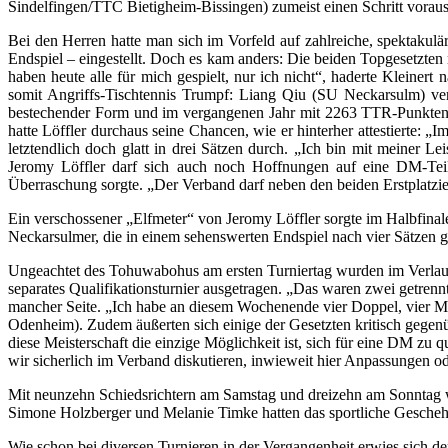
Sindelfingen/TTC Bietigheim-Bissingen) zumeist einen Schritt voraus
Bei den Herren hatte man sich im Vorfeld auf zahlreiche, spektaku
Endspiel – eingestellt. Doch es kam anders: Die beiden Topgesetzten
haben heute alle für mich gespielt, nur ich nicht“, haderte Kleine
somit Angriffs-Tischtennis Trumpf: Liang Qiu (SU Neckarsulm) verei
bestechender Form und im vergangenen Jahr mit 2263 TTR-Punkten a
hatte Löffler durchaus seine Chancen, wie er hinterher attestierte: „
letztendlich doch glatt in drei Sätzen durch. „Ich bin mit meiner L
Jeromy Löffler darf sich auch noch Hoffnungen auf eine DM-Teil
Überraschung sorgte. „Der Verband darf neben den beiden Erstplatzi
Ein verschossener „Elfmeter“ von Jeromy Löffler sorgte im Halbfina
Neckarsulmer, die in einem sehenswerten Endspiel nach vier Sätz
Ungeachtet des Tohuwabohus am ersten Turniertag wurden im Verlauf
separates Qualifikationsturnier ausgetragen. „Das waren zwei getrenn
mancher Seite. „Ich habe an diesem Wochenende vier Doppel, vier Mi
Odenheim). Zudem äußerten sich einige der Gesetzten kritisch gege
diese Meisterschaft die einzige Möglichkeit ist, sich für eine DM zu
wir sicherlich im Verband diskutieren, inwieweit hier Anpassunge
Mit neunzehn Schiedsrichtern am Samstag und dreizehn am Sonntag war
Simone Holzberger und Melanie Timke hatten das sportliche Geschehen
Wie schon bei diversen Turnieren in der Vergangenheit erwies sich d