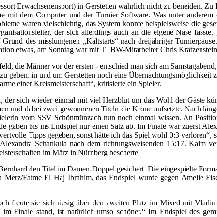
t Erwachsenensport) in Gerstetten wahrlich nicht zu beneiden. Zu Be
me mit dem Computer und der Turnier-Software. Was unter anderem ei
obleme waren vielschichtig, das System konnte beispielsweise die geset
nisationsleiter, der sich allerdings auch an die eigene Nase fasste
uf Grund des misslungenen „Kaltstarts“ nach dreijähriger Turnierpau
ituation etwas, am Sonntag war mit TTBW-Mitarbeiter Chris Kratzenstei
ld, die Männer vor der ersten - entschied man sich am Samstagabend,
 zu geben, in und um Gerstetten noch eine Übernachtungsmöglichkeit zu
me einer Kreismeisterschaft“, kritisierte ein Spieler.
n, der sich wieder einmal mit viel Herzblut um das Wohl der Gäste kü
nahmen und dabei zwei gewonnenen Titeln die Krone aufsetzte. Nach läng
gaspielerin vom SSV Schönmünzach nun noch einmal wissen. An Position
de gaben bis ins Endspiel nur einen Satz ab. Im Finale war zuerst Ale
ertvolle Tipps gegeben, sonst hätte ich das Spiel wohl 0:3 verloren“, 
te Alexandra Schankula nach dem richtungsweisenden 15:17. Kaim ver
eisterschaften im März in Nürnberg bescherte.
 Bernhard den Titel im Damen-Doppel gesichert. Die eingespielte Formati
ria Merz/Fatme El Haj Ibrahim, das Endspiel wurde gegen Amelie Fis
och freute sie sich riesig über den zweiten Platz im Mixed mit Vladi
al im Finale stand, ist natürlich umso schöner.“ Im Endspiel des