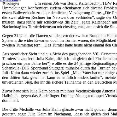
Um seinen Job war Bernd Kaltenbach (TTBW Ressor
Ummeldungen konfrontiert, zudem offenbarten sich diverse Proble
ersten Ballwechseln zu einer deutlichen Verzögerung führte. „Die Pr
die zwei aktiven Rechner im Netzwerk zu verbinden“, sagte der Orga
müssen, dazu fehlte mir schlichtweg die Zeit“, sagte Kaltenbach a
Nachmittag ins Turnierleiterteam mit einstieg, entspannte sich die S
Gegen 21 Uhr – die Damen standen vor der zweiten Runde im Hauptfe
Spielern, die wider Erwarten doch im Turnier waren, die Möglichkeit
zweiten Turniertag fern. „Das Turnier hatte heute nicht einmal den Char
Aus sportlicher Sicht und aus Sicht des gastgebenden VfL Gerstette
Turniers“ avancierte Julia Kaim, die sich mit gleich drei Finalteil
ja schon ein paar Jahre her“) wollte es die 24-jährige Regionalli
Schankula (DJK Sportbund Stuttgart) mühelos durch das Turnier, bei
Julia Kaim dann wieder zurück ins Spiel. „Mein Vater hat mir einige w
den dritten Satz gewinne, kann es natürlich anders laufen“, mein
unverdienten Sieg, der ihr die sichere Teilnahme an den Deutschen M
Zuvor hatte sich Julia Kaim bereits mit ihrer Vereinskollegin Antonia
Halbfinale gegen das Sindelfinger Drittliga-Youngsterdoppel Victo
dominiert.
Die dritte Medaille von Julia Kaim glänzte zwar nicht golden, denn
gesetzt“, sagte Julia Kaim im Nachgang, „dass ich gleich drei M