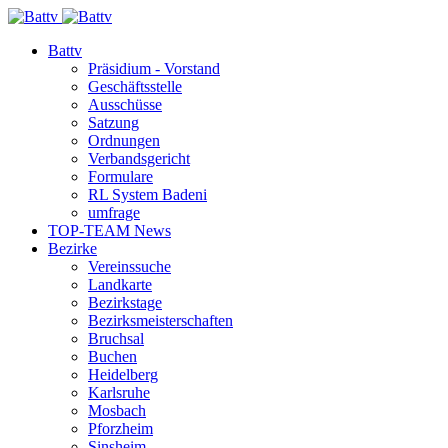
Battv
Präsidium - Vorstand
Geschäftsstelle
Ausschüsse
Satzung
Ordnungen
Verbandsgericht
Formulare
RL System Badeni
umfrage
TOP-TEAM News
Bezirke
Vereinssuche
Landkarte
Bezirkstage
Bezirksmeisterschaften
Bruchsal
Buchen
Heidelberg
Karlsruhe
Mosbach
Pforzheim
Sinsheim