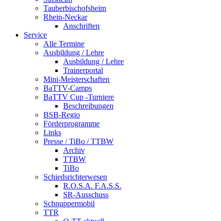
Tauberbischofsheim
Rhein-Neckar
Anschriften
Service
Alle Termine
Ausbildung / Lehre
Ausbildung / Lehre
Trainerportal
Mini-Meisterschaften
BaTTV-Camps
BaTTV Cup -Turniere
Beschreibungen
BSB-Regio
Förderprogramme
Links
Presse / TiBo / TTBW
Archiv
TTBW
TiBo
Schiedsrichterwesen
R.O.S.A. F.A.S.S.
SR-Ausschuss
Schnuppermobil
TTR