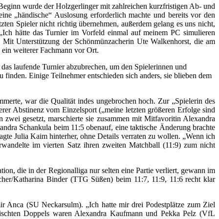
ginn wurde der Holzgerlinger mit zahlreichen kurzfristigen Ab- und
ne „händische“ Auslosung erforderlich machte und bereits vor den
zten Spieler nicht richtig übernehmen, außerdem gelang es uns nicht,
. „Ich hätte das Turnier im Vorfeld einmal auf meinem PC simulieren
se. Mit Unterstützung der Schönmünzacherin Ute Walkenhorst, die am
n ein weiterer Fachmann vor Ort.
 das laufende Turnier abzubrechen, um den Spielerinnen und
 finden. Einige Teilnehmer entschieden sich anders, sie blieben dem
mmerte, war die Qualität indes ungebrochen hoch. Zur „Spielerin des
erer Abstinenz vom Einzelsport („meine letzten größeren Erfolge sind
 zwei gesetzt, marschierte sie zusammen mit Mitfavoritin Alexandra
xandra Schankula beim 11:5 obenauf, eine taktische Änderung brachte
sagte Julia Kaim hinterher, ohne Details verraten zu wollen. „Wenn ich
wandelte im vierten Satz ihren zweiten Matchball (11:9) zum nicht
on, die in der Regionalliga nur selten eine Partie verliert, gewann im
cher/Katharina Binder (TTG Süßen) beim 11:7, 11:9, 11:6 recht klar
mir Anca (SU Neckarsulm). „Ich hatte mir drei Podestplätze zum Ziel
 gemischten Doppels waren Alexandra Kaufmann und Pekka Pelz (VfL