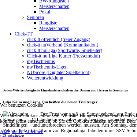
BW-Ranglisten
Meisterschaften
Pokal
Senioren
Rangliste
Meisterschaften
Click-TT
click-tt öffentlich (freier Zugang)
click-tt nuVerband (Kommunikation)
click-tt nuLiga (Sportwarte, Spielleiter)
Click-tt nu Liga Kurier (Pressemodul)
myTischtennis
myTischtennis-Ligen
NUScore (Digitaler Spielbericht)
Weiterentwicklung
Baden-Württembergische Einzelmeisterschaften der Damen und Herren in Gerstetten
Julia Kaim und Liang Qiu heißen die neuen Titelträger
Wir benutzen Cookies
Der Frust war groß am Samstagabend, am Ende des 
Wir nutzen Cookies auf unserer Website. Einige von ihnen sind essenzi
Teilnehmern, aber auch bei der Turnierleitung
können selbst entscheiden, ob Sie die Cookies zulassen möchten. Bitte
unterbrochen werden mussten. Am Sonntag, dem T
Kaim von Regionalliga-Tabellenführer SSV Schö
Akzeptieren
Ablehnen
Impressum