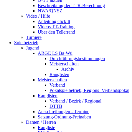
Q-TT aktuell
Beschreibung der TTR-Berechnung
NWA/QNSZ
Video / Hilfe
Anleitung click-tt
Videos TT-Training
Über den Tellerrand
Turniere
Spielbetzrieb
Jugend
ARGE LS Ba-Wü
Durchführungsbestimmungen
Meisterschaften
Archiv
Ranglisten
Meisterschaften
Verband
Pokalspielbetrieb, Regions- Verbandspokal
Ranglisten
Verband / Bezirk / Regional
DTTB
Ausschreibungen - Termine
Satzung-Ordnung-Freigaben
Damen / Herren
Rangliste