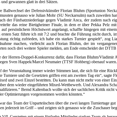
 und gewannen glatt in drei Sätzen.
läre Ballwechsel der Defensivkünstler Florian Bluhm (Sportunion Neck
 mussten genauso wie Julian Mohr (SU Neckarsulm) nach zuweilen hart 
rt nach der Fünfsatzniederlage gegen Vladimir Anca, der zudem nach e
telte das reine Bietigheimer Finale, in dem er über Pekka Pelz mit 
uf persönlichem Höchstwert angelangt, schaffte hingegen mit einem D
Im ersten Satz führte ich mit 7:2 und brachte die Führung nicht durch, i
eistung richtig zufrieden, ich habe ein starkes Turnier gespielt“, zog
nahme machen, vielleicht auch Florian Bluhm, der im vergangenen J
erten noch drei weitere Spieler melden, am Ende entscheidet der DTT
le der Herren-Doppel-Konkurrenz dafür, dass Florian Bluhm/Vladimir A
en gegen Sven Happek/Marcel Neumaier (TTSF Hohberg) obenauf waren.
 der Veranstaltung immer wieder Stimmen laut, die sich für eine Rüc
te Turniere und die Gesetzten griffen erst am zweiten Tag ein“, sagte F
xed und zwei Einzel bestritten. Da kann man nicht mehr von einer Einz
nüber dem wieder eingeführten Mixed-Wettbewerb. Und Alexandra Schank
 qualifizieren.“ Bernd Kaltenbach wollte sich der sachlichen Kritik ni
n oder Optimierungen vorgenommen werden könnten.“
 das Team der Unparteiischen über die zwei langen Turniertage gut bes
 jederzeit im Griff – und zeigten sich genauso wie die Zuschauer bege
er VfL Gerstetten mit einem fünfzehn Mitglieder starken Team als hera