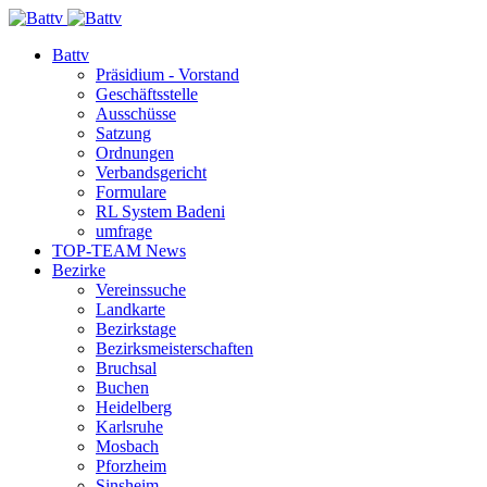
Battv
Präsidium - Vorstand
Geschäftsstelle
Ausschüsse
Satzung
Ordnungen
Verbandsgericht
Formulare
RL System Badeni
umfrage
TOP-TEAM News
Bezirke
Vereinssuche
Landkarte
Bezirkstage
Bezirksmeisterschaften
Bruchsal
Buchen
Heidelberg
Karlsruhe
Mosbach
Pforzheim
Sinsheim