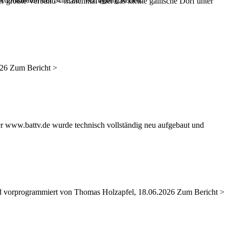
er größte Verband – manchmal eher das kleine gallische Dorf unter
026 Zum Bericht >
er www.battv.de wurde technisch vollständig neu aufgebaut und
nd vorprogrammiert von Thomas Holzapfel, 18.06.2026 Zum Bericht >