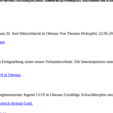
el bei den Leistungsklassen Baden ist im deutschen Tischtennis nicht d
am 20. Juni Hitzeschlacht in Ottenau Von Thomas Holzapfel, 22.06.2
Fertigstellung seiner neuen Verbandswebsite. Die Internetpräsenz unt
nglistenturnier Jugend 15/19 in Ottenau Unzählige Schweißtropfen si