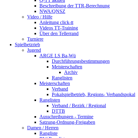
Q-TT aktuell
Beschreibung der TTR-Berechnung
NWA/QNSZ
Video / Hilfe
Anleitung click-tt
Videos TT-Training
Über den Tellerrand
Turniere
Spielbetzrieb
Jugend
ARGE LS Ba-Wü
Durchführungsbestimmungen
Meisterschaften
Archiv
Ranglisten
Meisterschaften
Verband
Pokalspielbetrieb, Regions- Verbandspokal
Ranglisten
Verband / Bezirk / Regional
DTTB
Ausschreibungen - Termine
Satzung-Ordnung-Freigaben
Damen / Herren
Rangliste