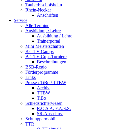
Tauberbischofsheim
Rhein-Neckar
Anschriften
Service
Alle Termine
Ausbildung / Lehre
Ausbildung / Lehre
Trainerportal
Mini-Meisterschaften
BaTTV-Camps
BaTTV Cup -Turniere
Beschreibungen
BSB-Regio
Förderprogramme
Links
Presse / TiBo / TTBW
Archiv
TTBW
TiBo
Schiedsrichterwesen
R.O.S.A. F.A.S.S.
SR-Ausschuss
Schnuppermobil
TTR