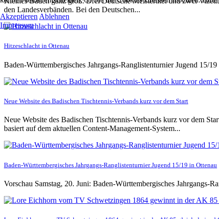
Kleines Baden ganz groß: Drei Deutsche Meistertitel und zwei Vizetit
den Landesverbänden. Bei den Deutschen...
Akzeptieren
Ablehnen
Impressum
Hitzeschlacht in Ottenau
Baden-Württembergisches Jahrgangs-Ranglistenturnier Jugend 15/19 
Neue Website des Badischen Tischtennis-Verbands kurz vor dem Start
Neue Website des Badischen Tischtennis-Verbands kurz vor dem Start 
basiert auf dem aktuellen Content-Management-System...
Baden-Württembergisches Jahrgangs-Ranglistenturnier Jugend 15/19 in Ottenau
Vorschau Samstag, 20. Juni: Baden-Württembergisches Jahrgangs-Ra