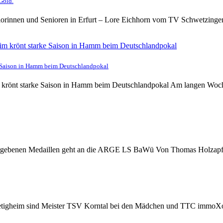
Gold.
iorinnen und Senioren in Erfurt – Lore Eichhorn vom TV Schwetzingen
e Saison in Hamm beim Deutschlandpokal
 krönt starke Saison in Hamm beim Deutschlandpokal Am langen Woche
 vergebenen Medaillen geht an die ARGE LS BaWü Von Thomas Holzapf
etigheim sind Meister TSV Korntal bei den Mädchen und TTC immoXone