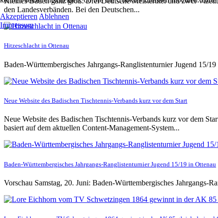
Kleines Baden ganz groß: Drei Deutsche Meistertitel und zwei Vizetit
den Landesverbänden. Bei den Deutschen...
Akzeptieren
Ablehnen
Impressum
Hitzeschlacht in Ottenau
Baden-Württembergisches Jahrgangs-Ranglistenturnier Jugend 15/19 
Neue Website des Badischen Tischtennis-Verbands kurz vor dem Start
Neue Website des Badischen Tischtennis-Verbands kurz vor dem Start 
basiert auf dem aktuellen Content-Management-System...
Baden-Württembergisches Jahrgangs-Ranglistenturnier Jugend 15/19 in Ottenau
Vorschau Samstag, 20. Juni: Baden-Württembergisches Jahrgangs-Ra