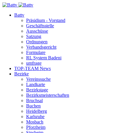
Battv
Präsidium - Vorstand
Geschäftsstelle
Ausschüsse
Satzung
Ordnungen
Verbandsgericht
Formulare
RL System Badeni
umfrage
TOP-TEAM News
Bezirke
Vereinssuche
Landkarte
Bezirkstage
Bezirksmeisterschaften
Bruchsal
Buchen
Heidelberg
Karlsruhe
Mosbach
Pforzheim
Sinsheim