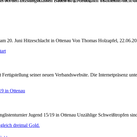
el bei den Leistungsklassen Baden ist im deutschen Tischtennis nicht d
am 20. Juni Hitzeschlacht in Ottenau Von Thomas Holzapfel, 22.06.2
Fertigstellung seiner neuen Verbandswebsite. Die Internetpräsenz unt
nglistenturnier Jugend 15/19 in Ottenau Unzählige Schweißtropfen si