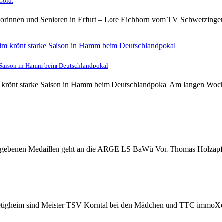
Gold.
iorinnen und Senioren in Erfurt – Lore Eichhorn vom TV Schwetzingen
e Saison in Hamm beim Deutschlandpokal
 krönt starke Saison in Hamm beim Deutschlandpokal Am langen Woche
 vergebenen Medaillen geht an die ARGE LS BaWü Von Thomas Holzapf
etigheim sind Meister TSV Korntal bei den Mädchen und TTC immoXone