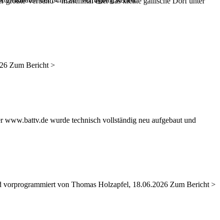
er größte Verband – manchmal eher das kleine gallische Dorf unter
026 Zum Bericht >
er www.battv.de wurde technisch vollständig neu aufgebaut und
nd vorprogrammiert von Thomas Holzapfel, 18.06.2026 Zum Bericht >