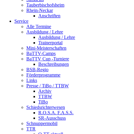
Tauberbischofsheim
Rhein-Neckar
Anschriften
Service
Alle Termine
Ausbildung / Lehre
Ausbildung / Lehre
Trainerportal
Mini-Meisterschaften
BaTTV-Camps
BaTTV Cup -Turniere
Beschreibungen
BSB-Regio
Förderprogramme
Links
Presse / TiBo / TTBW
Archiv
TTBW
TiBo
Schiedsrichterwesen
R.O.S.A. F.A.S.S.
SR-Ausschuss
Schnuppermobil
TTR