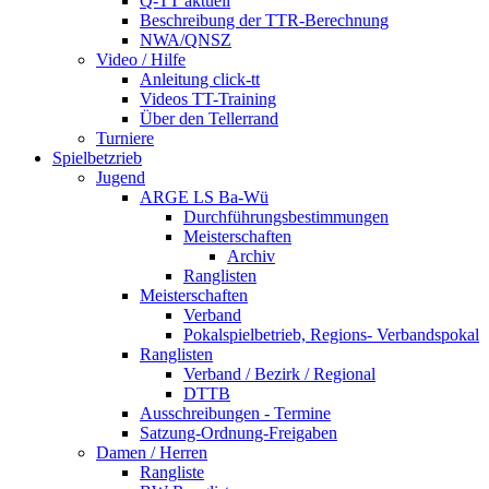
Q-TT aktuell
Beschreibung der TTR-Berechnung
NWA/QNSZ
Video / Hilfe
Anleitung click-tt
Videos TT-Training
Über den Tellerrand
Turniere
Spielbetzrieb
Jugend
ARGE LS Ba-Wü
Durchführungsbestimmungen
Meisterschaften
Archiv
Ranglisten
Meisterschaften
Verband
Pokalspielbetrieb, Regions- Verbandspokal
Ranglisten
Verband / Bezirk / Regional
DTTB
Ausschreibungen - Termine
Satzung-Ordnung-Freigaben
Damen / Herren
Rangliste